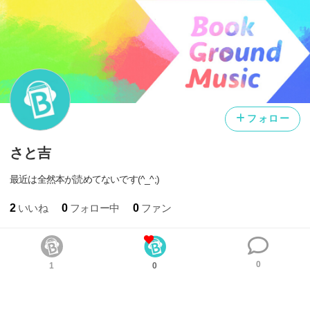
フォロー
さと吉
最近は全然本が読めてないです(^_^;)
2
いいね
0
フォロー中
0
ファン
0
1
0