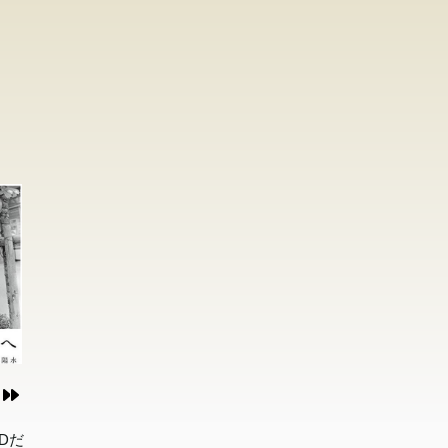
15
タビ
ない
全七
抜く
。
つ、
満
Dだ