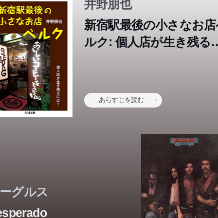
井野朋也
新宿駅最後の小さなお店
ルク: 個人店が生き残る
は? (ちくま文庫)
あらすじを読む
ーグルス
esperado