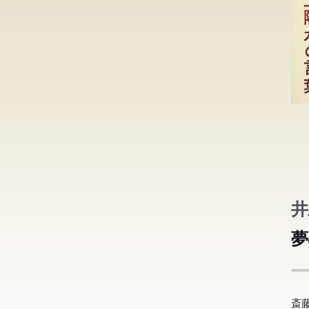
ビ
井
齋
秒
す
夢
ュ
ど
創
編!
ヒ
生
載
斎