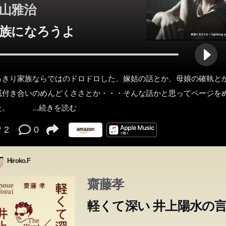
山雅治
族になろうよ
っきり家族ならではのドロドロした、嫁姑の話とか、母娘の確執と
戚付き合いのめんどくささとか・・・そんな話かと思ってページを
った。
...続きを読む
2
0
Hiroko.F
齋藤孝
軽くて深い 井上陽水の