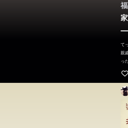
福
家
て
親