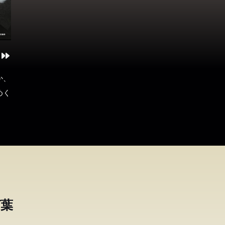
か、
めく
言葉