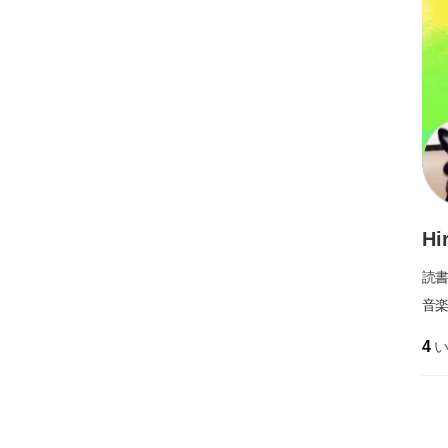
Hi
読
音
4