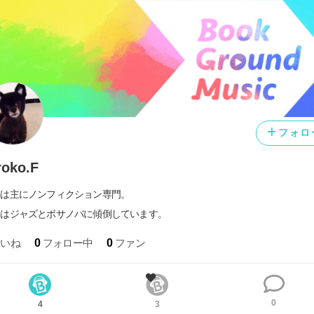
フォロ
roko.F
書は主にノンフィクション専門。
楽はジャズとボサノバに傾倒しています。
いいね
0
フォロー中
0
ファン
0
4
3