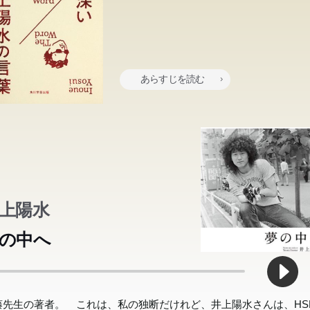
あらすじを読む
ジネス書1位といわれてきた本書、ついに文庫化!新宿駅東口改札から
上陽水
藤孝(明治大学教授)が、井上陽水の不思議な魅力を徹底解説。イン
、日本一の立地にある個人商店カフェ「ベルク」。チェーン店には
べての「わが家」に事件あり。ややこしくも愛おしい家族の物語、
の中へ
ーでの発言や歌詞から“素敵な”大人像をあぶりだす。大不況を生き
んなにほめづらい強敵もイチコロ!社会人なら必須のマナー&スキル
意工夫、ユニークな経営術が全てわかる。「新宿」らしさを残しつ
ントがここにあり。
き残ってきた店の歴史と、個人店がどのように生き残るかのヒント
!文庫化にあたり、その後の動きを追記。
藤先生の著者。 これは、私の独断だけれど、井上陽水さんは、HS