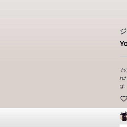
ジ
Yo
そ
れ
ば