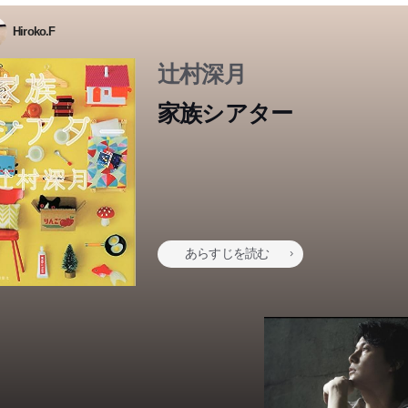
Hiroko.F
辻村深月
家族シアター
あらすじを読む