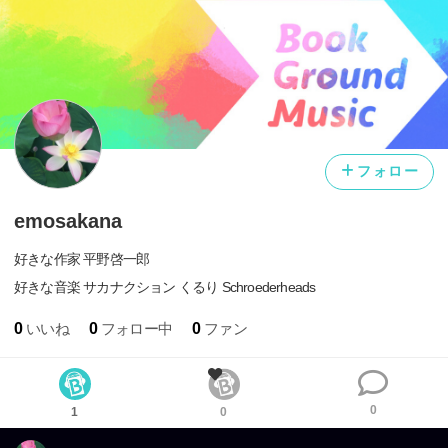
フォロー
emosakana
好きな作家 平野啓一郎
好きな音楽 サカナクション くるり Schroederheads
0
いいね
0
フォロー中
0
ファン
注目の2人による今後日本に必要な発想とは？ みなさん
0
は、「平成」と聞いて、何を思い浮かべるでしょうか。
1
0
「バブル崩壊」「失われた20年」「二流国への転落」