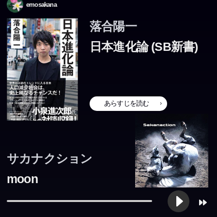
emosakana
……。 決してポジティブとはいえないイメージを抱いて
落合陽一
いる方も少なくないでしょう。 その認識は、本当に正し
いのでしょうか。 たしかに、平成の間に失われたもの
日本進化論 (SB新書)
や、反省すべき点はたくさんあります。 しかし、そこに
囚われるあまり、現在の日本が抱えている問題の本質や、
その解決の糸口が意外なところに潜んでいることに、多く
の人は気付いていないのではないでしょうか。 たとえば
あらすじを読む
最近、「ベーシックインカム」についての議論をよく目に
します。 「そんな財源はない」「あくまでも理想論であ
って、夢物語だ」といった反論をする人もいます。 しか
し実は、現在の日本の一部の地域では、「ベーシックイン
サカナクション
カム」と同様の状況が、既に生まれているのです。 平成
moon
の次の時代を、我々はどう生きていくべきなのか。 今の
日本が抱えている課題と、この先の未来に向けての解決策
を、 その分野のプロフェッショナルの方の力も借りなが