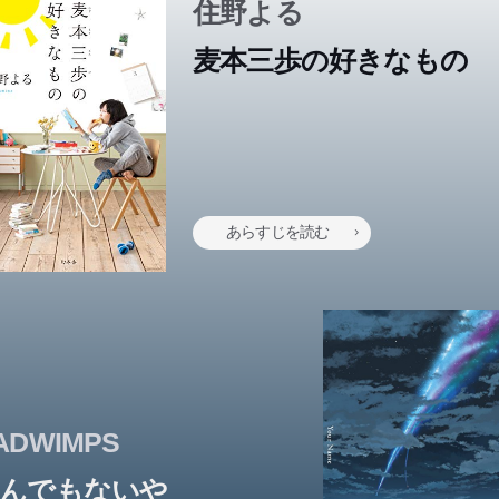
住野よる
麦本三歩の好きなもの
寝坊、チーズ蒸しパン、そして本。好きなものがたくさんあるから
きっと楽しい。図書館勤務の20代女子、麦本三歩のなにげない日常
あらすじを読む
ADWIMPS
んでもないや