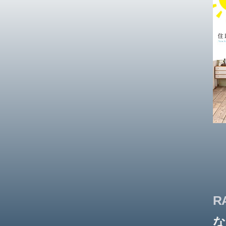
朝
は
R
な