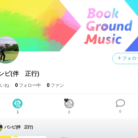
フォロ
ンビ(伴 正行)
いいね
0
フォロー中
0
ファン
0
1
0
バンビ(伴 正行)