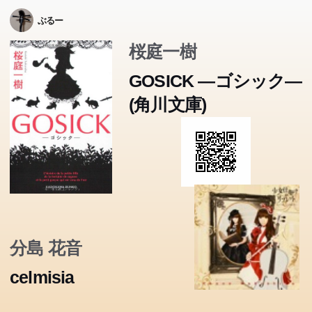
ぶるー
桜庭一樹
GOSICK ―ゴシック―
(角川文庫)
分島 花音
celmisia