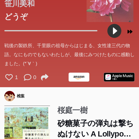
笹川美和
どうぞ
戦後の製鉄所、千里眼の祖母からはじまる、女性達三代の物
語。なにものでもないわたしが、最後にみつけたものに感動し
ました。(*´∀｀)
1
0
椎葉
桜庭一樹
砂糖菓子の弾丸は撃ち
ぬけない A Lollypop