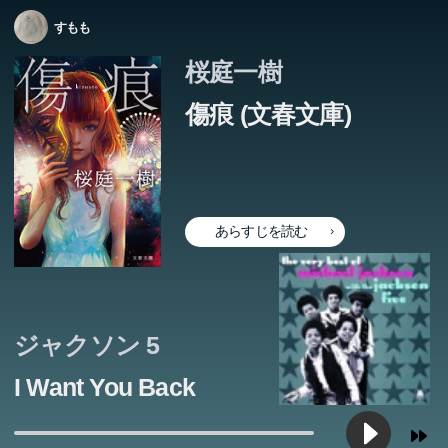
すもも
桜庭一樹
傷痕 (文春文庫)
あらすじを読む
ジャクソン 5
I Want You Back