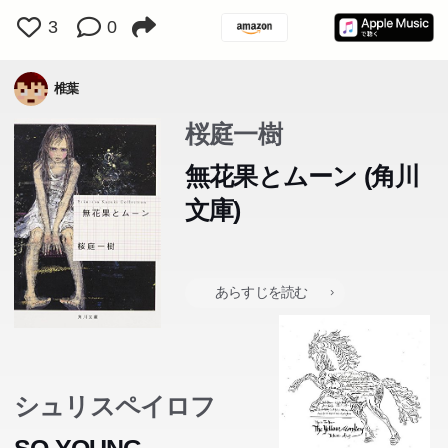
3
0
椎葉
桜庭一樹
無花果とムーン (角川
文庫)
あらすじを読む
シュリスペイロフ