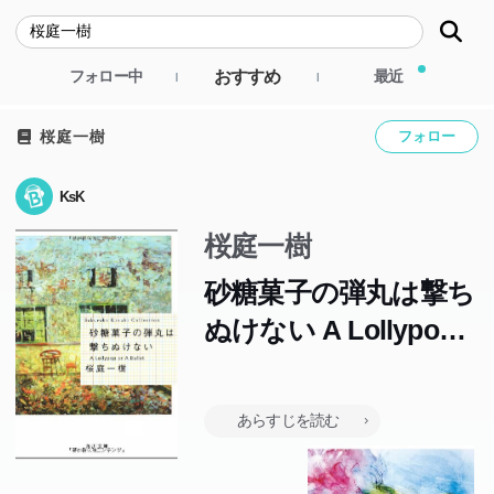
おすすめ
フォロー中
最近
桜庭一樹
フォロー
KsK
桜庭一樹
砂糖菓子の弾丸は撃ち
ぬけない A Lollypop
or A Bullet (角川文庫)
あらすじを読む