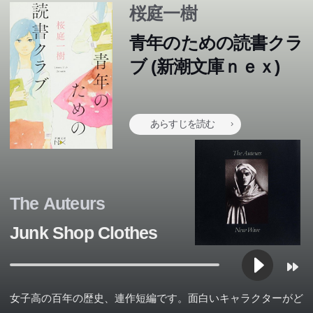
桜庭一樹
青年のための読書クラ
「辺境の人」に置き去られた幼子。この子は村の若夫婦に
その日、兄とあたしは、必死に山を登っていた。見つけた
その日、兄とあたしは、必死に山を登っていた。見つけた
その日、兄とあたしは、必死に山を登っていた。見つけた
その日、兄とあたしは、必死に山を登っていた。見つけた
ブ (新潮文庫ｎｅｘ)
お兄ちゃん、なんで死んじゃったの...!?あたし、月夜は18
お兄ちゃん、なんで死んじゃったの...!?あたし、月夜は18
引き取られ、長じて製鉄業で財を成した旧家赤朽葉家に望
くない「あるもの」を見つけてしまうために。あたし＝中
くない「あるもの」を見つけてしまうために。あたし＝中
とある事情から逃亡者となった“ぼく”こと巣篭カナは、逃
東京、山の手に広々とした敷地を誇る名門女学校「聖マリ
くない「あるもの」を見つけてしまうために。あたし＝中
くない「あるもの」を見つけてしまうために。あたし＝中
1627年、魔女狩りの嵐が吹き荒れるドイツ・レンスで10
歳のパープル・アイで「もらわれっ子」。誰よりも大好き
歳のパープル・アイで「もらわれっ子」。誰よりも大好き
中国の山奥からきた吸血種族バンブーは人間そっくりだが
まれ輿入れし、赤朽葉家の「千里眼奥様」と呼ばれること
優雅だが、どこかうらぶれた男、一見、おとなしそうな若
学生の山田なぎさは、子供という境遇に絶望し、一刻も早
学生の山田なぎさは、子供という境遇に絶望し、一刻も早
げ込んだダストシュートの中で全裸の美少女・白雪を発見
アナ学園」。清楚でたおやかな少女たちが通う学園はしか
学生の山田なぎさは、子供という境遇に絶望し、一刻も早
学生の山田なぎさは、子供という境遇に絶望し、一刻も早
歳の少女マリーは、「アンチ・キリスト」と遭遇する。
なお兄ちゃんの奈落に目の前で死なれてから、あたしの存
なお兄ちゃんの奈落に目の前で死なれてから、あたしの存
若い姿のまま歳を取らない。マフィアによる一家皆殺しか
になる。これが、わたしの祖母である赤朽葉万葉だ。――
い女、アパートの押入れから漂う、罪の異臭。家族の愛と
く社会に出て、お金という“実弾”を手にするべく、自衛官
く社会に出て、お金という“実弾”を手にするべく、自衛官
する。黒く大きな銃を持ち、記憶喪失を自称する白雪と、
し、謎と浪漫に満ちていた。転入生・烏丸紅子がその中性
く社会に出て、お金という“実弾”を手にするべく、自衛官
く社会に出て、お金という“実弾”を手にするべく、自衛官
人気ポップスターの突然死で遺された十一歳の娘“傷痕”。
あらすじを読む
2022年、近未来のシンガポールで、青年のディッキー
在は宙に浮いてしまった。そんな中、町で年に一度開かれ
在は宙に浮いてしまった。そんな中、町で年に一度開かれ
ら命を救われた少年は、バンブーとその相棒の3人で暮ら
千里眼の祖母、漫画家の母、そして何者でもないわたし。
はなにか、超えてはならない、人と獣の境はどこにあるの
この本のあらすじは準備中です。Amazonで読むこともでき
この本のあらすじは準備中です。Amazonで読むこともでき
この本のあらすじは準備中です。Amazonで読むこともでき
この本のあらすじは準備中です。Amazonで読むこともでき
を志望していた。そんななぎさに、都会からの転校生、海
を志望していた。そんななぎさに、都会からの転校生、海
疑いつつも彼女に惹かれるカナ。2人は街を抜け出し、東
的な美貌で皆を虜にした恋愛事件。西の官邸・生徒会と東
を志望していた。そんななぎさに、都会からの転校生、海
を志望していた。そんななぎさに、都会からの転校生、海
だが彼女の出生は謎で、遺族を巻き込みつつメディアや世
ます。
ます。
ます。
ます。
は、かつて絶滅したはずの「少女」という生物と出会う。
る「無花果UFOフェスティバル」にやってきたのは、不
る「無花果UFOフェスティバル」にやってきたのは、不
し始めるも、人間との同居は彼らの掟では大罪だった。禁
高度経済成長、バブル景気を経て平成の世に至る現代史を
か?この世の裂け目に堕ちた父娘の過去に遡る―。黒い冬
野藻屑は何かと絡んでくる。嘘つきで残酷だが、どこか魅
野藻屑は何かと絡んでくる。嘘つきで残酷だが、どこか魅
京・秋葉原を目指すが...直木賞作家のブレイク前夜に書か
の宮殿・演劇部の存在。そして、教師に没収された私物を
野藻屑は何かと絡んでくる。嘘つきで残酷だが、どこか魅
野藻屑は何かと絡んでくる。嘘つきで残酷だが、どこか魅
間から注目の的に。
そして、2007年、鹿児島。私は、青い空の下にいた―。
思議な2人連れ男子の密と約。あたしにはどうしても、密
思議な2人連れ男子の密と約。あたしにはどうしても、密
断の、だが掛けがえのない日々―。郷愁を誘う計3篇から
背景に、鳥取の旧家に生きる三代の女たち、そして彼女ら
の海と親子の禁忌を圧倒的な筆力で描ききった著者の真骨
力的な藻屑となぎさは徐々に親しくなっていく。だが、藻
力的な藻屑となぎさは徐々に親しくなっていく。だが、藻
れた、清冽でファニーな成長小説。幻の未公開エンディン
取り戻すブーゲンビリアの君……。事件の背後で活躍した
力的な藻屑となぎさは徐々に親しくなっていく。だが、藻
力的な藻屑となぎさは徐々に親しくなっていく。だが、藻
三つの空を見た、ある少女にまつわる物語。
がお兄ちゃんに見えて...。少女のかなしみと妄想が世界を
がお兄ちゃんに見えて...。少女のかなしみと妄想が世界を
なる大河的青春吸血鬼小説。
を取り巻く不思議な一族の姿を、比類ない筆致で鮮やかに
頂。
The Auteurs
屑は日夜、父からの暴力に曝されており、ある日――直木
屑は日夜、父からの暴力に曝されており、ある日――直木
グ2本を同時収録。
「読書倶楽部」部員たちの、華々しくも可憐な物語。
屑は日夜、父からの暴力に曝されており、ある日――直木
屑は日夜、父からの暴力に曝されており、ある日――直木
塗り替える傑作長篇!
塗り替える傑作長篇!
描き上げた渾身の雄編。第60回日本推理作家協会賞受賞
賞作家がおくる、切実な痛みに満ちた青春文学。
賞作家がおくる、切実な痛みに満ちた青春文学。
賞作家がおくる、切実な痛みに満ちた青春文学。
賞作家がおくる、切実な痛みに満ちた青春文学。
Junk Shop Clothes
作。ようこそ、ビューティフル・ワールドへ。
女子高の百年の歴史、連作短編です。面白いキャラクターがど