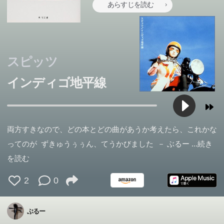
あらすじを読む
スピッツ
インディゴ地平線
両方すきなので、どの本とどの曲があうか考えたら、これかな
ってのが ずきゅうぅぅん、てうかびました － ぶるー
...続き
を読む
2
0
ぶるー