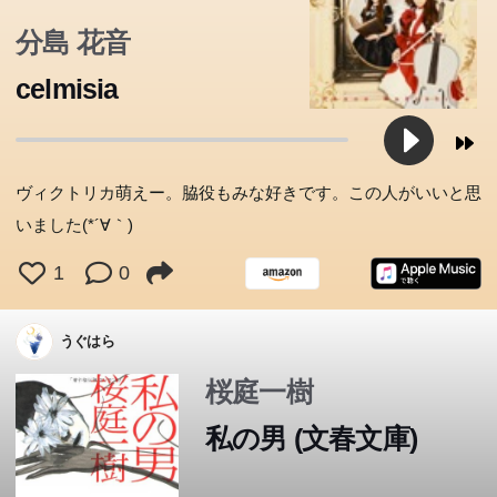
分島 花音
celmisia
ヴィクトリカ萌えー。脇役もみな好きです。この人がいいと思
いました(*´∀｀)
1
0
うぐはら
桜庭一樹
私の男 (文春文庫)