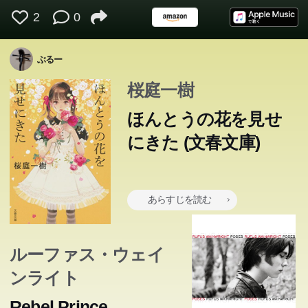
2
0
ぶるー
桜庭一樹
ほんとうの花を見せ
にきた (文春文庫)
あらすじを読む
ルーファス・ウェイ
ンライト
Rebel Prince