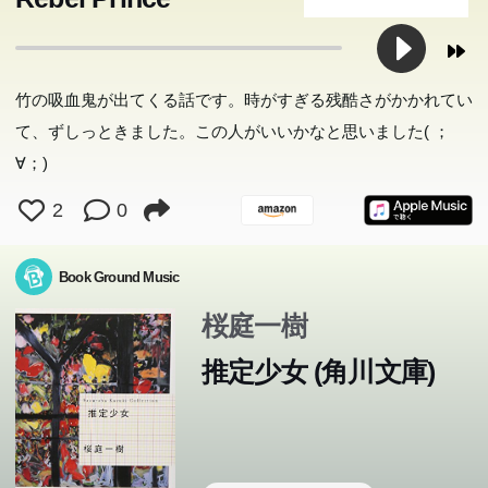
竹の吸血鬼が出てくる話です。時がすぎる残酷さがかかれてい
て、ずしっときました。この人がいいかなと思いました( ；
∀；)
2
0
Book Ground Music
桜庭一樹
推定少女 (角川文庫)