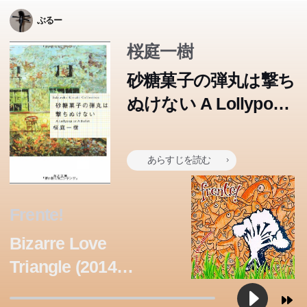
ぶるー
桜庭一樹
砂糖菓子の弾丸は撃ち
ぬけない A Lollypop
or A Bullet (角川文庫)
あらすじを読む
Frente!
Bizarre Love
Triangle (2014
Remaster)