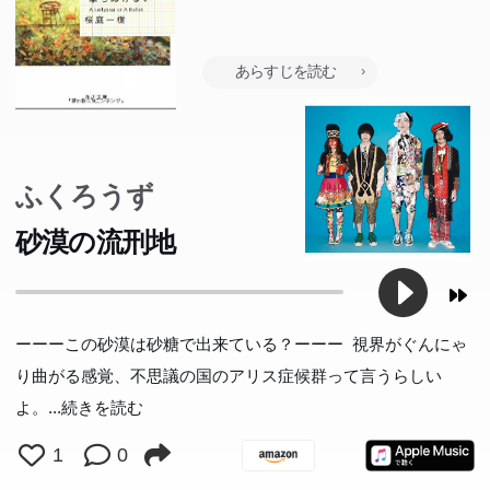
or A Bullet (角川文庫)
あらすじを読む
ふくろうず
砂漠の流刑地
ーーーこの砂漠は砂糖で出来ている？ーーー 視界がぐんにゃ
り曲がる感覚、不思議の国のアリス症候群って言うらしい
よ。
...続きを読む
1
0