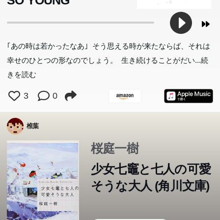
SO YOUNG
｢あの時は若かったなあ｣ そう思える時が来たならば、それは
幸せのひとつの形なのでしょう。 生き続けることがだい
...続
きを読む
3
0
椎葉
桜庭一樹
少女七竈と七人の可愛
そうな大人 (角川文庫)