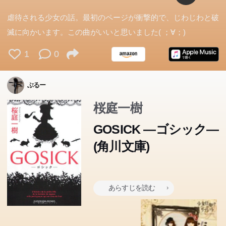
虐待される少女の話。最初のページが衝撃的で、じわじわと破
滅に向かいます。この曲がいいと思いました( ；∀；)
1
0
ぶるー
桜庭一樹
GOSICK ―ゴシック―
(角川文庫)
あらすじを読む