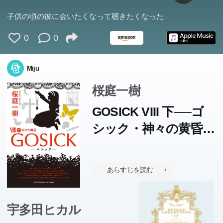
子供の頃の彼に会いたくなって聴きたくなった
0
0
Miju
桜庭一樹
GOSICK VIII 下──ゴ
シック・神々の黄昏
── (角川文庫)
あらすじを読む
宇多田ヒカル