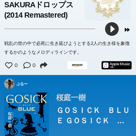
SAKURAドロップス
(2014 Remastered)
戦乱の世の中で必死に生き延びようとする2人の生き様を象徴
するかのようなメロディラインです。
0
0
ぶるー
桜庭一樹
ＧＯＳＩＣＫ ＢＬＵ
Ｅ ＧＯＳＩＣＫ グ
レイウルフ探偵社編