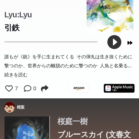
Lyu:Lyu
引鉄
誰もが《銃》を手に生まれてくる その弾丸は生き抜くために
撃つのか、世界からの離脱のために撃つのか 人魚と名乗る
...
続きを読む
7
0
椎葉
桜庭一樹
ブルースカイ (文春文