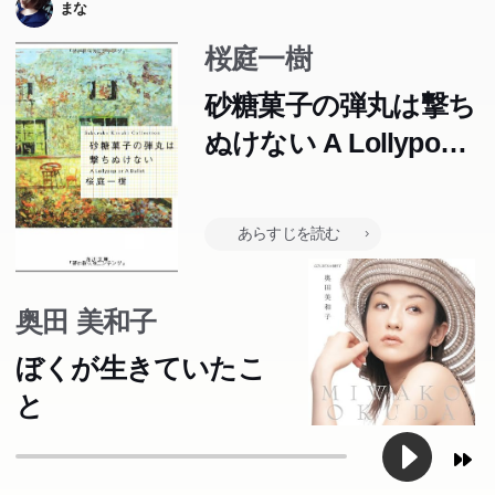
まな
桜庭一樹
砂糖菓子の弾丸は撃ち
ぬけない A Lollypop
or A Bullet (角川文庫)
あらすじを読む
奥田 美和子
ぼくが生きていたこ
と