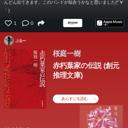
んどん出てきます。このバンドが似合うかなと思いました(*´∀
｀)
1
0
ぶるー
桜庭一樹
赤朽葉家の伝説 (創元
推理文庫)
あらすじを読む