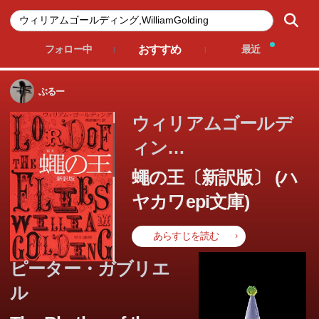
おすすめ
フォロー中
最近
ぶるー
ウィリアムゴールデ
ィン
グ,WilliamGolding
蠅の王〔新訳版〕 (ハ
ヤカワepi文庫)
あらすじを読む
ピーター・ガブリエ
ル
この本のあらすじは準備中です。Amazonで読むこともでき
ます。