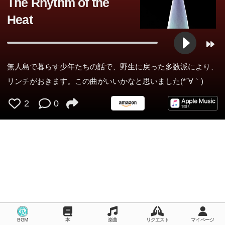
The Rhythm of the
Heat
無人島で暮らす少年たちの話で、野生に戻った多数派により、
リンチがおきます。この曲がいいかなと思いました(*´∀｀)
2
0
BGM
本
楽曲
リクエスト
マイページ