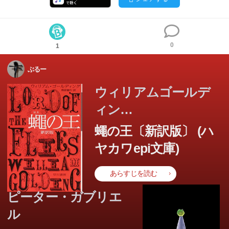
0
1
ぶるー
ウィリアムゴールデ
ィン
グ,WilliamGolding
蠅の王〔新訳版〕 (ハ
ヤカワepi文庫)
あらすじを読む
この本のあらすじは準備中です。Amazonで読むこともでき
ピーター・ガブリエ
ます。
ル