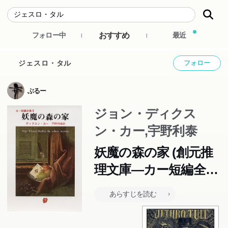
おすすめ
フォロー中
最近
ジェスロ・タル
フォロー
ぶるー
ジョン・ディクス
ン・カー,宇野利泰
妖魔の森の家 (創元推
理文庫―カー短編全集
2 (118‐2))
あらすじを読む
この本のあらすじは準備中です。Amazonで読むこともでき
ます。