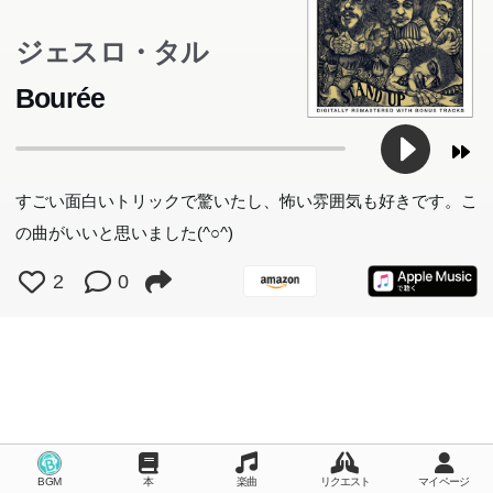
ジェスロ・タル
Bourée
すごい面白いトリックで驚いたし、怖い雰囲気も好きです。こ
の曲がいいと思いました(^○^)
2
0
BGM
本
楽曲
リクエスト
マイページ