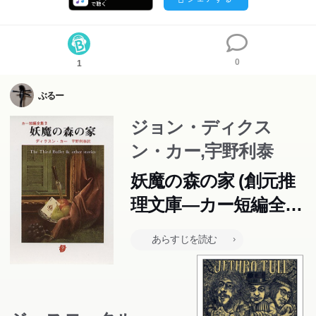
0
1
ぶるー
ジョン・ディクス
ン・カー,宇野利泰
妖魔の森の家 (創元推
理文庫―カー短編全集
2 (118‐2))
あらすじを読む
この本のあらすじは準備中です。Amazonで読むこともでき
ます。