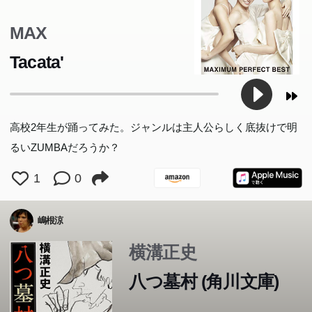
MAX
Tacata'
戦国の頃、三千両の黄金を携えた八人の武者がこの村に落
ちのびた。だが、欲に目の眩んだ村人たちは八人を惨殺。
高校2年生が踊ってみた。ジャンルは主人公らしく底抜けで明
その後、不祥の怪異があい次ぎ、以来この村は“八つ墓
高2男子、モニター越しにきらめく春夏秋冬...気鋭の文藝
るいZUMBAだろうか？
村”と呼ばれるようになったという——。大正×年、落人襲
賞受賞作家が描く、「恋」と「努力」と「友情」の超進化
撃の首謀者田治見庄左衛門の子孫、要蔵が突然発狂、三十
1
0
系青春小説。
二人の村人を虐殺し、行方不明となる。そして二十数年、
謎の連続殺人事件が再びこの村を襲った......。現代ホラー
嶋根涼
小説の原点ともいうべき、シリーズ最高傑作!!
横溝正史
八つ墓村 (角川文庫)