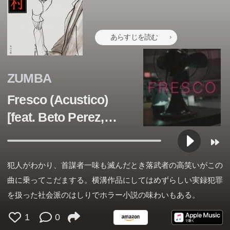
あらすじを読む
ZUMBA
Fresco (Acustico)
[feat. Beto Perez,
Yadam & Max
Pizzolante]
犯人がわかり、首謀者一味も滅んだとき落武者の高笑いがこの
曲に乗ってこだまする。横溝作品にしてはめずらしい実録犯罪
を扱った社会派のはしりでホラー小説の味わいもある。
1
0