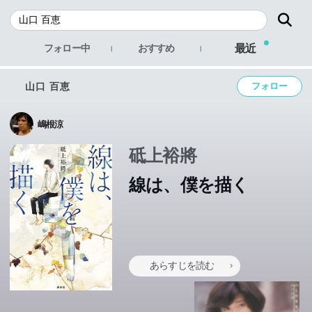
最近
フォロー中
おすすめ
山口 百恵
フォロー
嶋根涼
砥上裕將
線は、僕を描く
あらすじを読む