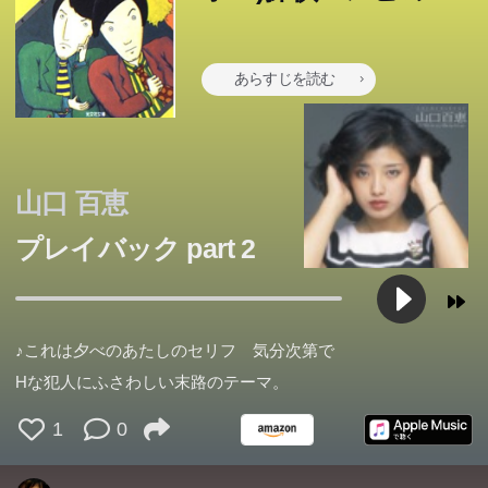
件簿 (光文社文庫)
あらすじを読む
山口 百恵
プレイバック part 2
喪失感を抱いた大学生・青山霜介は、アルバイト先の展覧
会場で水墨画の巨匠・篠田湖山と出会う。なぜか湖山に気
に入られた霜介は、その場で内弟子にされてしまう。それ
珊瑚礁のまわりで群れをなす魚のように、導きあう男たち
♪これは夕べのあたしのセリフ 気分次第で
が気に入らない湖山の孫・千瑛は、霜介に一年後の「湖山
が夜の底をクルーズする――。ゲイであること、思考する
Hな犯人にふさわしい末路のテーマ。
賞」をかけての水墨画勝負を迫る。わけのわからないうち
こと、生きること。修士論文のデッドラインが迫るなか、
この本のあらすじは準備中です。Amazonで読むこともでき
この本のあらすじは準備中です。Amazonで読むこともでき
1
0
ます。
ます。
に水墨画の世界に引っ張り込まれた霜介だったが、次第に
動物になることと女性になることの線上で悩み、哲学と格
水墨画の魅力に魅了されていく。 水墨画とは筆先から生
闘しつつ日々を送る「僕」。気鋭の哲学者による魂を揺さ