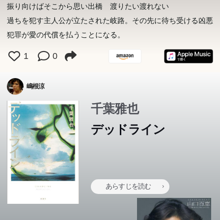
振り向けばそこから思い出橋 渡りたい渡れない
過ちを犯す主人公が立たされた岐路。その先に待ち受ける凶悪
犯罪が愛の代償を払うことになる。
1
0
嶋根涼
千葉雅也
デッドライン
あらすじを読む