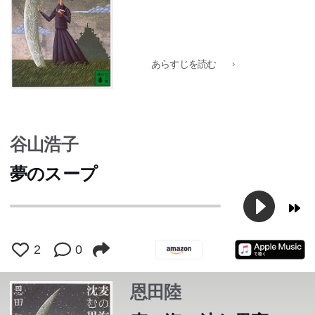
交霊会を開く校長。図書館から消えたいわくつきの本。理
交霊会を開く校長。図書館から消えたいわくつきの本。理
瀬が迷いこんだ「三月の国」の秘密とは?この世の「不思
瀬が迷いこんだ「三月の国」の秘密とは?この世の「不思
議」でいっぱいの物語。
議」でいっぱいの物語。
あらすじを読む
谷山浩子
夢のスープ
2
0
恩田陸