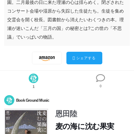
園。二月最後の日に来た理瀬の心は揺らめく。閉ざされた
コンサート会場や湿原から失踪した生徒たち。生徒を集め
交霊会を開く校長。図書館から消えたいわくつきの本。理
瀬が迷いこんだ「三月の国」の秘密とは?この世の「不思
議」でいっぱいの物語。
シェアする
0
1
Book Ground Music
恩田陸
三月以外の転入生は破滅をもたらすといわれる全寮制の学
三月以外の転入生は破滅をもたらすといわれる全寮制の学
園。二月最後の日に来た理瀬の心は揺らめく。閉ざされた
園。二月最後の日に来た理瀬の心は揺らめく。閉ざされた
麦の海に沈む果実
コンサート会場や湿原から失踪した生徒たち。生徒を集め
コンサート会場や湿原から失踪した生徒たち。生徒を集め