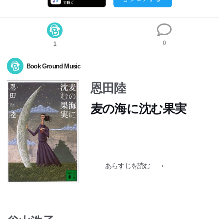
0
1
Book Ground Music
恩田陸
麦の海に沈む果実
三月以外の転入生は破滅をもたらすといわれる全寮制の学
園。二月最後の日に来た理瀬の心は揺らめく。閉ざされた
あらすじを読む
コンサート会場や湿原から失踪した生徒たち。生徒を集め
交霊会を開く校長。図書館から消えたいわくつきの本。理
瀬が迷いこんだ「三月の国」の秘密とは?この世の「不思
議」でいっぱいの物語。