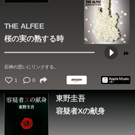
THE ALFEE
桜の実の熟する時
石神の思いにリンクする。
1
0
東野圭吾
容疑者Xの献身