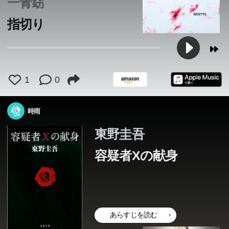
一青窈
指切り
1
0
時雨
東野圭吾
容疑者Xの献身
あらすじを読む