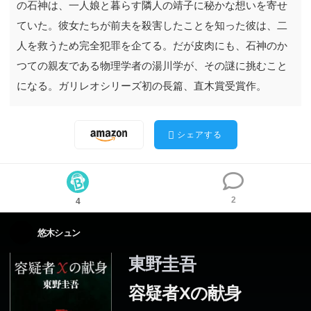
の石神は、一人娘と暮らす隣人の靖子に秘かな想いを寄せ
ていた。彼女たちが前夫を殺害したことを知った彼は、二
人を救うため完全犯罪を企てる。だが皮肉にも、石神のか
つての親友である物理学者の湯川学が、その謎に挑むこと
になる。ガリレオシリーズ初の長篇、直木賞受賞作。
シェアする
2
4
悠木シュン
東野圭吾
容疑者Xの献身