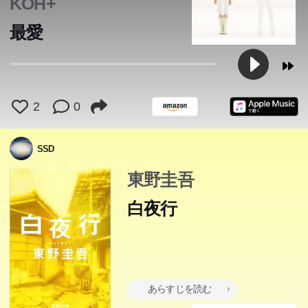
KOH+
最愛
1973年、大阪の廃墟ビルで一人の質屋が殺された。容疑
天才数学者でありながら不遇な日日を送っていた高校教師
者は次々に浮かぶが、結局、事件は迷宮入りする。被害者
2
0
の石神は、一人娘と暮らす隣人の靖子に秘かな想いを寄せ
の息子・桐原亮司と、「容疑者」の娘・西本雪穂―暗い眼
ていた。彼女たちが前夫を殺害したことを知った彼は、二
をした少年と、並外れて美しい少女は、その後、全く別々
SSD
人を救うため完全犯罪を企てる。だが皮肉にも、石神のか
の道を歩んで行く。二人の周囲に見え隠れする、幾つもの
つての親友である物理学者の湯川学が、その謎に挑むこと
恐るべき犯罪。だが、何も「証拠」はない。そして十九
東野圭吾
になる。ガリレオシリーズ初の長篇、直木賞受賞作。
年...。息詰まる精緻な構成と、叙事詩的スケール。心を失
白夜行
った人間の悲劇を描く、傑作ミステリー長篇。
あらすじを読む