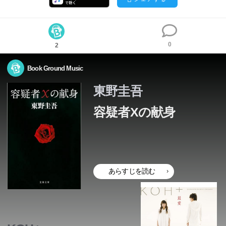
0
2
Book Ground Music
東野圭吾
容疑者Xの献身
あらすじを読む