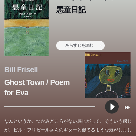
むおばあちゃんのもとへ疎開した。その日から、ぼくらの
むおばあちゃんのもとへ疎開した。その日から、ぼくらの
悪童日記
過酷な日々が始まった。人間の醜さや哀しさ、世の不条理
過酷な日々が始まった。人間の醜さや哀しさ、世の不条理
―非情な現実を目にするたびに、ぼくらはそれを克明に日
―非情な現実を目にするたびに、ぼくらはそれを克明に日
記にしるす。戦争が暗い影を落とすなか、ぼくらはしたた
記にしるす。戦争が暗い影を落とすなか、ぼくらはしたた
かに生き抜いていく。人間の真実をえぐる圧倒的筆力で読
かに生き抜いていく。人間の真実をえぐる圧倒的筆力で読
あらすじを読む
書界に感動の嵐を巻き起こした、ハンガリー生まれの女性
書界に感動の嵐を巻き起こした、ハンガリー生まれの女性
亡命作家の衝撃の処女作。
亡命作家の衝撃の処女作。
Bill Frisell
Ghost Town / Poem
for Eva
なんというか、つかみどころがない感じがして、そういう感じ
が、ビル・フリゼールさんのギターと似てるような気がしまし