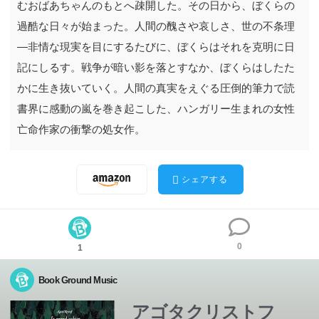
むおばあちゃんのもとへ疎開した。その日から、ぼくらの
過酷な日々が始まった。人間の醜さや哀しさ、世の不条理
―非情な現実を目にするたびに、ぼくらはそれを克明に日
記にしるす。戦争が暗い影を落とすなか、ぼくらはしたた
かに生き抜いていく。人間の真実をえぐる圧倒的筆力で読
書界に感動の嵐を巻き起こした、ハンガリー生まれの女性
亡命作家の衝撃の処女作。
シェアする
0
1
Book Ground Music
戦争が激しさを増し、双子の「ぼくら」は、小さな町に住
戦争が激しさを増し、双子の「ぼくら」は、小さな町に住
アゴタクリストフ