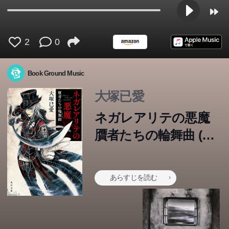
2
0
Book Ground Music
大塚已愛
ネガレアリテの悪魔
贋者たちの輪舞曲 (角
川文庫)
あらすじを読む