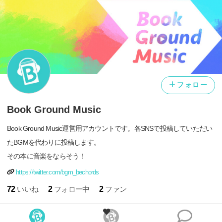
フォロー
Book Ground Music
Book Ground Music運営用アカウントです。各SNSで投稿していただい
たBGMを代わりに投稿します。
その本に音楽をならそう！
https://twitter.com/bgm_bechords
72
いいね
2
フォロー中
2
ファン