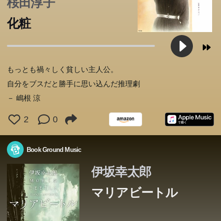
桜田淳子
化粧
もっとも禍々しく貧しい主人公。
自分をブスだと勝手に思い込んだ推理劇
－ 嶋根 涼
2
0
Book Ground Music
伊坂幸太郎
マリアビートル