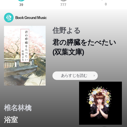
0
39
777
Book Ground Music
住野よる
君の膵臓をたべたい
(双葉文庫)
あらすじを読む
椎名林檎
浴室