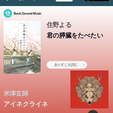
Book Ground Music
住野よる
君の膵臓をたべたい
あらすじを読む
米津玄師
アイネクライネ