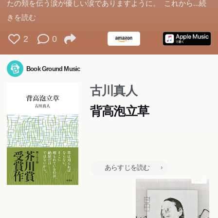
たの頬を伝う涙が優しい涙でありますように。 これから
...続
きを読む
2
0
Book Ground Music
古川真人
背高泡立草
あらすじを読む