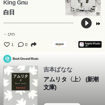
King Gnu
白日
－ ぴの
1
0
Book Ground Music
吉本ばなな
アムリタ〈上〉 (新潮
文庫)