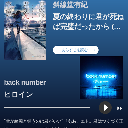
斜線堂有紀
夏の終わりに君が死ね
ば完璧だったから (メ
ディアワークス文庫)
あらすじを読む
back number
ヒロイン
''雪が綺麗と笑うのは君がいい'' ｢ああ、エト。君はつくづく正