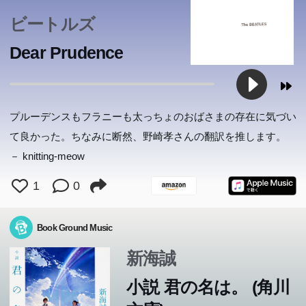
ビートルズ
Dear Prudence
プルーデンスもフラニーも太っちょのおばさまの存在に気づい
て良かった。ちなみに断然、野崎孝さんの翻訳を推します。
－ knitting-meow
1
0
Book Ground Music
新海誠
小説 君の名は。 (角川