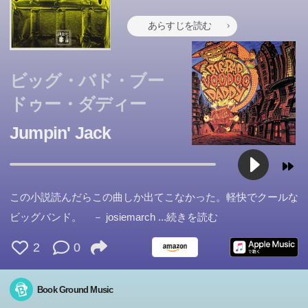
あらすじを読む
ビッグ・バド・ブー
ドゥー・ダディー
Jumpin' Jack
この小説読んだらこの曲しか出てこなかった。軽快でクールな
ビッグバンド。 － josiemarch
...続きを読む
2
0
Book Ground Music