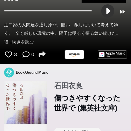
辻口家の人間達を通し原罪、贖い、赦しについて考えてゆ
く。 辛く厳しい環境の中、陽子は明るく振る舞い続けた。
彼
...続きを読む
3
0
Book Ground Music
石田衣良
傷つきやすくなった
世界で (集英社文庫)