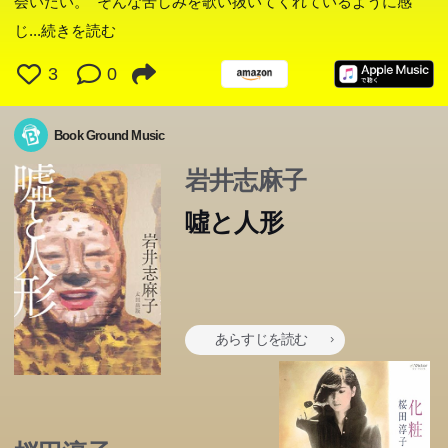
会いたい。 そんな苦しみを歌い抜いてくれているように感
じ
...続きを読む
3
0
Book Ground Music
岩井志麻子
噓と人形
あらすじを読む