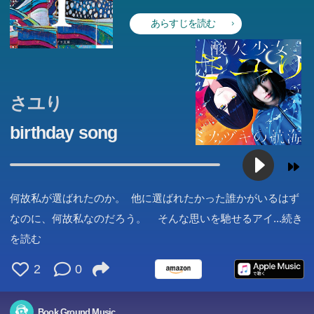
あらすじを読む
さユり
birthday song
何故私が選ばれたのか。 他に選ばれたかった誰かがいるはず
なのに、何故私なのだろう。 そんな思いを馳せるアイ
...続き
を読む
2
0
Book Ground Music