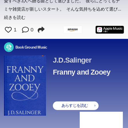
愛すべき3人へ贈る曲として選びました。 彼らにとってもナ
ある日、高校生の僕は病院で一冊の文庫本を拾う。タイト
妹の死。頭を打ち、失った私の記憶。弟に訪れる不思議な
将来に希望を抱けずにいた。そんな彼の前に現れたのは身
貧しく孤独な少年ジョバンニが、親友カムパネルラと銀河
「この世界にアイは存在しません。」入学式の翌日、数学
とある事情から逃亡者となった“ぼく”こと巣篭カナは、逃
一生に一度だけ、死者との再会を叶えてくれるという「使
ロサンゼルス在住の叔母の、突然の訃報。弦矢は謎を追い
相談を請け負っていた雑貨店だった。廃業しているはずの
むおばあちゃんのもとへ疎開した。その日から、ぼくらの
ミヤ雑貨店が新しいスタート。 そんな気持ちを込めて選び
...
ルは「共病文庫」。それは、クラスメイトである山内桜良
きざし。そして妹の恋人との恋―。流されそうになる出来
体が金塊に変わる致死の病「金塊病」を患う女子大生・都
鉄道に乗って美しく悲しい夜空の旅をする、永遠の未完成
教師は言った。ひとりだけ、え、と声を出した。ワイルド
げ込んだダストシュートの中で全裸の美少女・白雪を発見
者」。突然死したアイドルが心の支えだったOL、年老い
始める―。叔母・菊枝の死を知り、甥の弦矢が渡米する
草は刈らねばならない。そこに埋もれているもは、納屋だ
店内に、突然シャッターの郵便口から悩み相談の手紙が落
過酷な日々が始まった。人間の醜さや哀しさ、世の不条理
酒浸りの元殺し屋「木村」。狡猾な中学生「王子」。腕利
続きを読む
が密かに綴っていた日記帳だった。そこには、彼女の余命
事の中で、かつての自分を取り戻せないまま高知に旅を
村弥子だった。彼女は死後三億で売れる『自分』の相続を
の傑作である表題作や、「よだかの星」「オツベルと象」
曽田アイ。その言葉は、アイに衝撃を与え、彼女の胸に居
偶然、僕が拾った1冊の文庫本。それはクラスメイトであ
する。黒く大きな銃を持ち、記憶喪失を自称する白雪と、
た母に癌告知出来なかった頑固な息子、親友に抱いた嫉妬
と、巨額な遺産の相続人として彼が指名されていた。ま
けではないから―。長崎の島に暮らし、時に海から来る者
ちてきた。時空を超えて過去から投函されたのか?3人は
―非情な現実を目にするたびに、ぼくらはそれを克明に日
人間にとって「許し」とは何か?今日もっとも切実なテー
きの二人組「蜜柑」「檸檬」。運の悪い殺し屋「七尾」。
この本のあらすじは準備中です。Amazonで読むこともでき
この本のあらすじは準備中です。Amazonで読むこともでき
この本のあらすじは準備中です。Amazonで読むこともでき
この本のあらすじは準備中です。Amazonで読むこともでき
この本のあらすじは準備中です。Amazonで読むこともでき
この本のあらすじは準備中です。Amazonで読むこともでき
が膵臓の病気により、もういくばくもないと書かれていて
し、さらにはサイパンへ。旅の時間を過ごしながら「半分
突如彼に持ち掛ける。相続の条件として提示されたチェッ
「セロ弾きのゴーシュ」など、イーハトーヴォの切なく多
座り続けることになる。ある「奇跡」が起こるまでは―。
る山内桜良が綴った、秘密の日記帳だった―圧倒的デビュ
疑いつつも彼女に惹かれるカナ。2人は街を抜け出し、東
心に苛まれる女子高生、失踪した婚約者を待ち続ける会社
ます。
ます。
ます。
ます。
ます。
ます。
1
0
た、幼くして病死したはずの叔母の娘が、実は死んだので
を受け入れてきた一族の、歴史と記憶の物語。第162回芥
戸惑いながらも当時の店主・浪矢雄治に代わって返事を書
記にしるす。戦争が暗い影を落とすなか、ぼくらはしたた
マを鋭く問う会心の代表作。
物騒な奴らを乗せた東北新幹線は疾走する！ 『グラスホ
——。読後、きっとこのタイトルに涙する。デビュー作に
死んでいる」私はすべてをみつめ、全身で生きることを、
カーという古い盤上ゲームを通じ、二人の距離は徐々に縮
彩な世界に、「北守将軍と三人兄弟の医者」「饑餓陣営」
「想うこと」で生まれる圧倒的な強さと優しさ―直木賞作
ー作!
京・秋葉原を目指すが...直木賞作家のブレイク前夜に書か
員...ツナグの仲介のもと再会した生者と死者。それぞれの
はなく、ずっと行方不明なのだと知らされる。なぜ叔母は
川賞受賞作。
くが...。次第に明らかになる雑貨店の秘密と、ある児童養
かに生き抜いていく。人間の真実をえぐる圧倒的筆力で読
ッパー』に続く、殺し屋たちの狂想曲。
して2016年本屋大賞・堂々の第2位、75万部突破のベスト
幸福を、感じとっていく。懐かしく、いとおしい金色の物
まっていく。しかし、彼女の死に紐づく大金が二人の運命
「ビジテリアン大祭」を加えた14編を収録。賢治童話の
家・西加奈子の渾身の「叫び」に心揺さぶられる傑作長
れた、清冽でファニーな成長小説。幻の未公開エンディン
想いをかかえた一夜の邂逅は、何をもたらすのだろうか。
Book Ground Music
そのことを黙っていたのか。娘はどこにいるのか。
護施設との関係。悩める人々を救ってきた雑貨店は、最後
書界に感動の嵐を巻き起こした、ハンガリー生まれの女性
セラー待望の文庫化！
語。吉本ばななの記念碑的長編。
を狂わせる―。抱えていた秘密が解かれるとき二人が選ぶ
豊饒な味わいをあますところなく披露する。
編!
グ2本を同時収録。
心の隅々に染み入る感動の連作長編小説。
に再び奇蹟を起こせるか!?
亡命作家の衝撃の処女作。
J.D.Salinger
『正解』とは?
Franny and Zooey
あらすじを読む