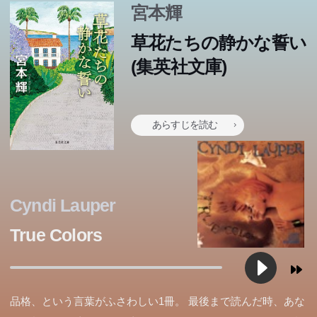
宮本輝
草花たちの静かな誓い
(集英社文庫)
あらすじを読む
Cyndi Lauper
True Colors
品格、という言葉がふさわしい1冊。 最後まで読んだ時、あな