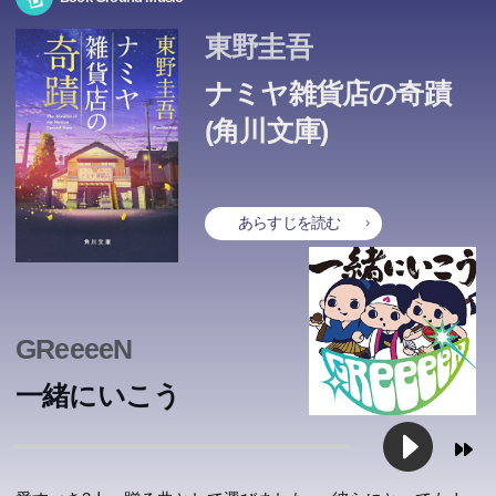
東野圭吾
ナミヤ雑貨店の奇蹟
(角川文庫)
あらすじを読む
GReeeeN
一緒にいこう
片田舎に暮らす少年・江都日向は劣悪な家庭環境のせいで
悪事を働いた3人が逃げ込んだ古い家。そこはかつて悩み
戦争が激しさを増し、双子の「ぼくら」は、小さな町に住