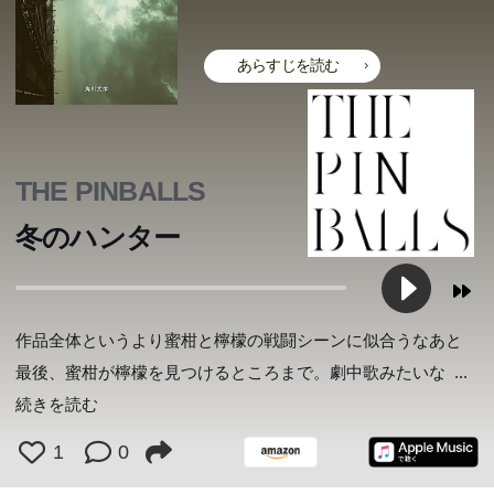
あらすじを読む
THE PINBALLS
冬のハンター
作品全体というより蜜柑と檸檬の戦闘シーンに似合うなあと
最後、蜜柑が檸檬を見つけるところまで。劇中歌みたいな
...
続きを読む
1
0