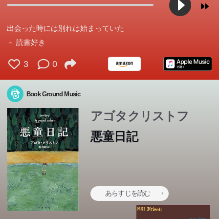
出会った時には別れは始まっていた
－ 読書好き
3
0
Book Ground Music
アゴタクリストフ
悪童日記
あらすじを読む