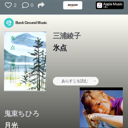
2
0
Book Ground Music
三浦綾子
氷点
あらすじを読む
鬼束ちひろ
月光