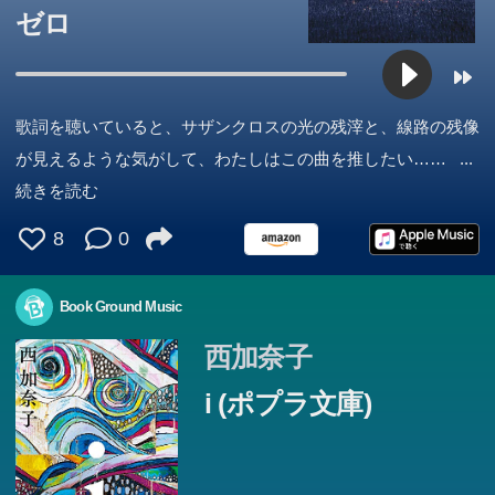
ゼロ
歌詞を聴いていると、サザンクロスの光の残滓と、線路の残像
が見えるような気がして、わたしはこの曲を推したい……
...
続きを読む
8
0
Book Ground Music
西加奈子
i (ポプラ文庫)