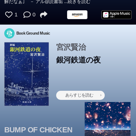
解だなぁ｣ － アル@読書垢
...続きを読む
1
0
Book Ground Music
宮沢賢治
銀河鉄道の夜
あらすじを読む
BUMP OF CHICKEN