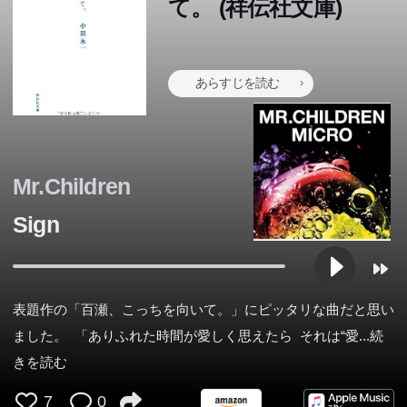
て。 (祥伝社文庫)
あらすじを読む
Mr.Children
Sign
表題作の「百瀬、こっちを向いて。」にピッタリな曲だと思い
ました。 「ありふれた時間が愛しく思えたら それは“愛
...続
きを読む
7
0