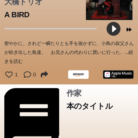
大橋トリオ
優しく切ない、著者の会心作。
A BIRD
密やかに、されど一瞬たりとも手を抜かずに、小鳥の叔父さん
が紡ぎ出した鳥達。 お兄さんの代わりに買いに行った、
...続
きを読む
1
0
作家
本のタイトル