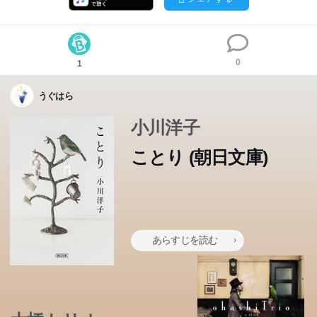
0
1
うぐはら
小川洋子
ことり (朝日文庫)
あらすじを読む
人間の言葉は話せないけれど、小鳥のさえずりを理解する
兄と、兄の言葉を唯一わかる弟。二人は支えあってひっそ
りと生きていく。やがて兄は亡くなり、弟は「小鳥の小父
さん」と人々に呼ばれて...。慎み深い兄弟の一生を描く、