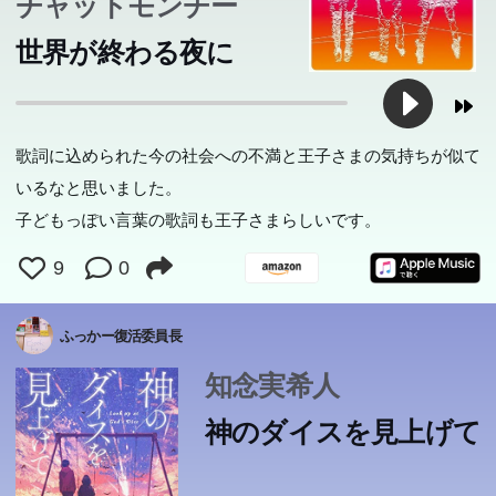
チャットモンチー
世界が終わる夜に
地球に向けて、巨大小惑星ダイスが接近中。人類は、あと
歌詞に込められた今の社会への不満と王子さまの気持ちが似て
5日で終わりを迎える。人々はその瞬間、『裁きの刻』を
いるなと思いました。
砂漠に飛行機で不時着した「僕」が出会った男の子。それ
どう迎えるのか―高校生の漆原亮の姉、圭子が殺された。
子どもっぽい言葉の歌詞も王子さまらしいです。
は、小さな小さな自分の星を後にして、いくつもの星をめ
コスモスの咲き乱れる花壇で、全裸で胸にナイフを突き刺
ぐってから七番目の星・地球にたどり着いた王子さまだっ
9
0
された姿で発見された姉は、亮にとって唯一の家族、“世
た…。一度読んだら必ず宝物にしたくなる、この宝石のよ
界そのもの”だった。恋人のこともそっちのけで、亮はと
うな物語は、刊行後六十年以上たった今も、世界中でみん
にかく犯人を見つけ出し、自分の手で復讐したいと暴走。
ふっかー復活委員長
なの心をつかんで離さない。最も愛らしく毅然とした王子
そして“あるもの”を手に入れるため、クラスの“禁忌”と呼
知念実希人
さまを、優しい日本語でよみがえらせた、新訳。
ばれる異端児・四元美咲に接触する。優しく、美しかった
神のダイスを見上げて
圭子を殺したのは、圭子の恋人だったのでは?しかしそれ
が誰なのかわからない。犯人を追い求めて、亮は圭子が入
っていた天文学同好会、そしてダイスを崇拝するカルト集