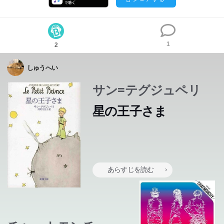
1
2
しゅうへい
サン=テグジュペリ
星の王子さま
あらすじを読む