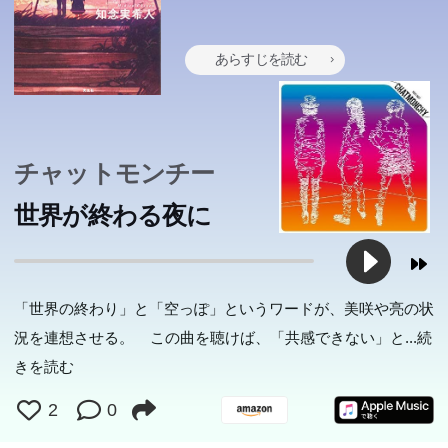
団『賽の目』に踏み込んでいく...。人類滅亡まであと幾日
もない中で、なぜ圭子は殺されなければならなかったのか
あらすじを読む
―
チャットモンチー
世界が終わる夜に
「世界の終わり」と「空っぽ」というワードが、美咲や亮の状
況を連想させる。 この曲を聴けば、「共感できない」と
...続
きを読む
2
0