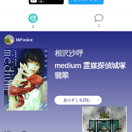
0
1
MrPerslist
相沢沙呼
medium 霊媒探偵城塚
翡翠
あらすじを読む
この本のあらすじは準備中です。Amazonで読むこともでき
ます。