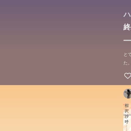
ハ
終
と
た。