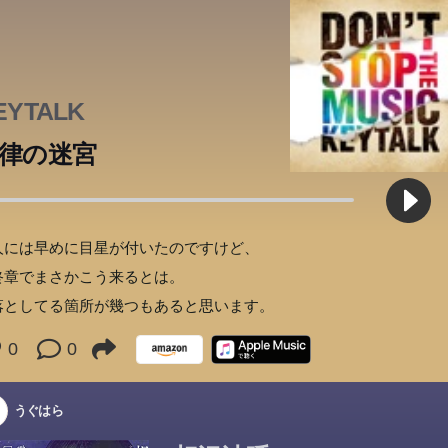
EYTALK
律の迷宮
人には早めに目星が付いたのですけど、
終章でまさかこう来るとは。
落としてる箇所が幾つもあると思います。
0
0
うぐはら