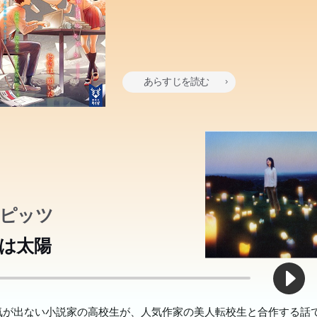
あらすじを読む
ピッツ
者が視える霊媒・城塚翡翠と、推理作家・香月史郎。心霊と論理を
者が視える霊媒・城塚翡翠と、推理作家・香月史郎。心霊と論理を
わせ真実を導き出す二人は、世間を騒がす連続死体遺棄事件に立ち
わせ真実を導き出す二人は、世間を騒がす連続死体遺棄事件に立ち
は太陽
。証拠を残さない連続殺人鬼に辿り着けるのはもはや翡翠の持つ超
。証拠を残さない連続殺人鬼に辿り着けるのはもはや翡翠の持つ超
だけ。だがその魔手は彼女へと迫り――。ミステリランキング５冠
だけ。だがその魔手は彼女へと迫り――。ミステリランキング５冠
説は、好きですか？今、この文章を読んでいるあなたのおかげで、
かつ最叫の傑作！ ★★★★★ ミステリランキング５冠！ ★第20回
かつ最叫の傑作！ ★★★★★ ミステリランキング５冠！ ★第20回
本のあらすじは準備中です。Amazonで読むこともできます。
本のあらすじは準備中です。Amazonで読むこともできます。
本のあらすじは準備中です。Amazonで読むこともできます。
気が出ない小説家の高校生が、人気作家の美人転校生と合作する話