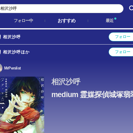
おすすめ
フォロー中
最近
相沢沙呼
フォロー
相沢沙呼ほか
フォロー
MrPerslist
相沢沙呼
medium 霊媒探偵城塚翡