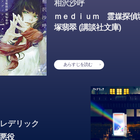
相沢沙呼
ｍｅｄｉｕｍ 霊媒探偵
塚翡翠 (講談社文庫)
あらすじを読む
レデリック
悪役