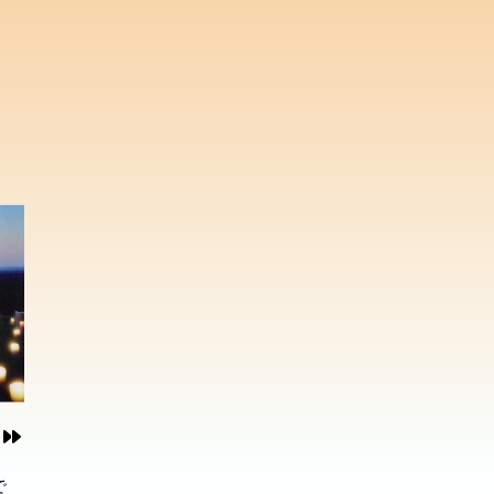
組み
組み
向か
向か
常の
常の
、最
、最
生み
本格
本格
で