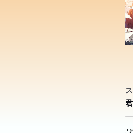
ス
死
死
合
合
君
う
う
力
力
小
驚
驚
この
この
この
人