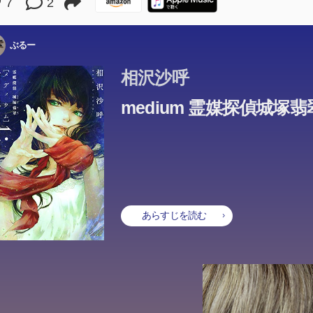
7
2
ぶるー
相沢沙呼
medium 霊媒探偵城塚翡
あらすじを読む