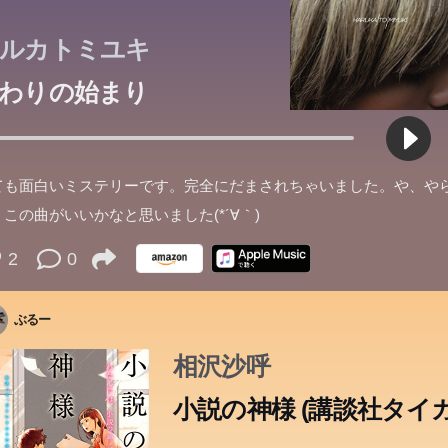
ルカトミユキ
わりの始まり
ても面白いミステリーです。完全にだまされちゃいました。や、や
この曲がいいかなと思いました(*´∀｀)
2
0
ぶるー
相沢沙呼
小説の神様 (講談社タイガ