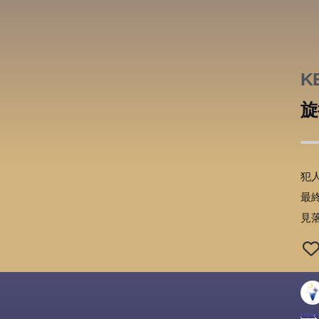
K
旋
犯
最
見