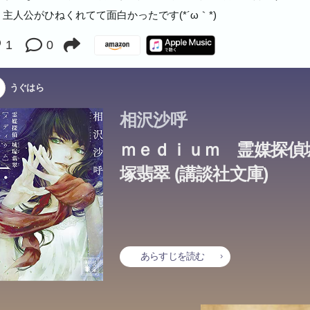
された物語があるのだと、あなたに知ってほしい。
ステリ大賞受賞 ★このミステリーがすごい！ １位 ★本格ミステリ
ステリ大賞受賞 ★このミステリーがすごい！ １位 ★本格ミステリ
。主人公がひねくれてて面白かったです(*´ω｀*)
10 １位 ★SRの会ミステリベスト10 １位 ★2019年ベストブック 
10 １位 ★SRの会ミステリベスト10 １位 ★2019年ベストブック 
2020年本屋大賞ノミネート、第41回吉川英治文学新人賞候補！
2020年本屋大賞ノミネート、第41回吉川英治文学新人賞候補！
1
0
★★★★ 城塚翡翠。 彼女は、なにを視（み）ていたのだろう……？
★★★★ 城塚翡翠。 彼女は、なにを視（み）ていたのだろう……？
てが、伏線。
てが、伏線。
うぐはら
相沢沙呼
ｍｅｄｉｕｍ 霊媒探偵
塚翡翠 (講談社文庫)
あらすじを読む