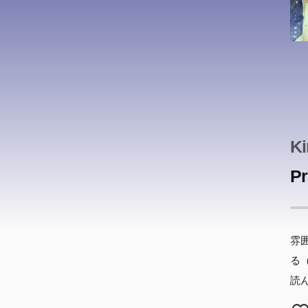
K
Pr
雰
る
読