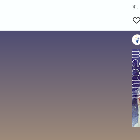
出
ミ
ミ
す
スト
スト
に
に
★
★
べ
べ