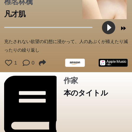
椎名林檎
別収録”中島哲也監督インタビュー『「告白」映画化によ
凡才肌
せて』。
充たされない欲望の幻想に浸かって、人のあぶくが殖えたり減
ったりの繰り返し
1
0
作家
本のタイトル