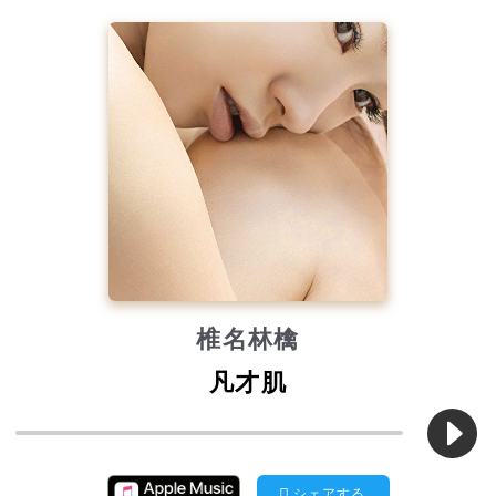
椎名林檎
凡才肌
シェアする