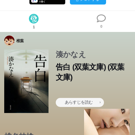
0
1
椎葉
湊かなえ
告白 (双葉文庫) (双葉
文庫)
「愛美は死にました。しかし事故ではありません。このク
ラスの生徒に殺されたのです」我が子を校内で亡くした中
学校の女性教師によるホームルームでの告白から、この物
あらすじを読む
語は始まる。語り手が「級友」「犯人」「犯人の家族」と
次々と変わり、次第に事件の全体像が浮き彫りにされてい
く。衝撃的なラストを巡り物議を醸した、デビュー作にし
て、第6回本屋大賞受賞のベストセラーが遂に文庫化!“特