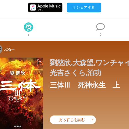
シェアする
0
1
ぶるー
劉慈欣,大森望,ワンチャイ
光吉さくら,泊功
三体Ⅲ 死神永生 上
あらすじを読む