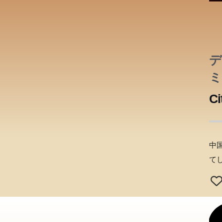
この
デ
ミ
リ
Ci
中
て