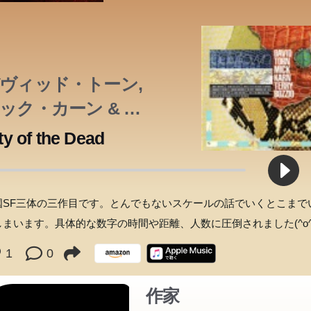
本のあらすじは準備中です。Amazonで読むこともできます。
ヴィッド・トーン,
ック・カーン & テ
ー・ボジオ
ty of the Dead
国SF三体の三作目です。とんでもないスケールの話でいくとこまで
しまいます。具体的な数字の時間や距離、人数に圧倒されました(^o^;
1
0
作家