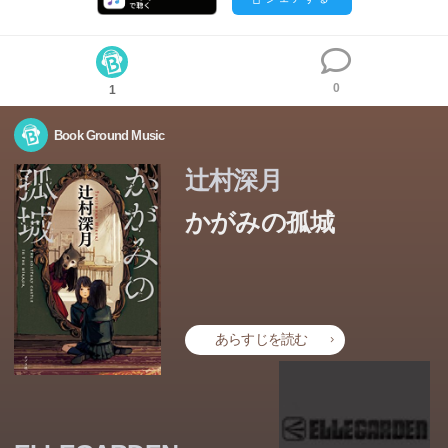
0
1
Book Ground Music
辻村深月
かがみの孤城
あなたを、助けたい。
学校での居場所をなくし、閉じこもっていたこころの目の
前で、ある日突然部屋の鏡が光り始めた。輝く鏡をくぐり
あらすじを読む
抜けた先にあったのは、城のような不思議な建物。そこに
はちょうどこころと似た境遇の7人が集められていた――
なぜこの7人が、なぜこの場所に。すべてが明らかになる
とき、驚きとともに大きな感動に包まれる。