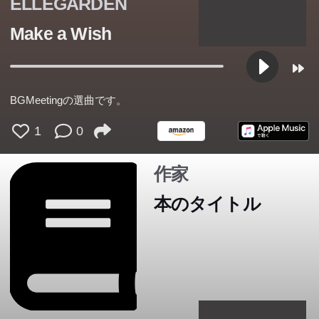
ELLEGARDEN
生きづらさを感じているすべての人に贈る物語。一気読み
Make a Wish
必至の著者最高傑作。
BGMeetingの選曲です。
1
0
作家
本のタイトル