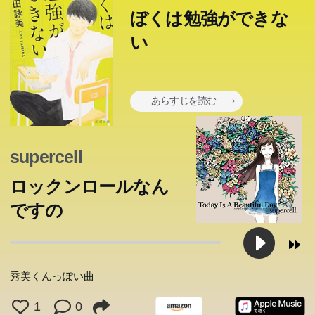
ったらずい分と虚しいような気がする」―時田秀美は17
ぼくは勉強ができな
歳、サッカー好きの男子高校生。勉強はからっきしだが、
い
めっぽうモテる。発表から四半世紀、若者のバイブルであ
り続ける青春小説の金字塔。
あらすじを読む
supercell
ロックンロールなん
ですの
秀美くんっぽい曲
1
0