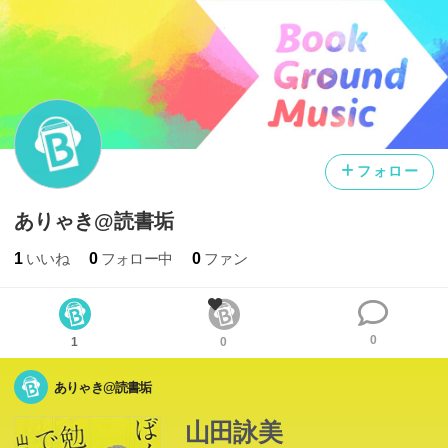
フォロー
ありゃき@読書垢
1
いいね
0
フォロー中
0
ファン
0
1
0
ありゃき@読書垢
「ぼくは思うのだ。どんなに成績が良くて、りっぱなこと
を言えるような人物でも、その人が変な顔で女にもてなか
山田詠美