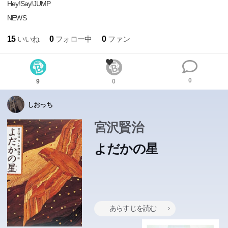
Hey!Say!JUMP
NEWS
15
いいね
0
フォロー中
0
ファン
0
9
0
しおっち
宮沢賢治
よだかの星
あらすじを読む