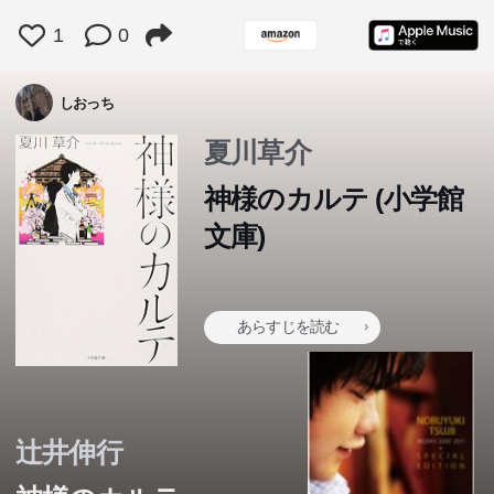
1
0
しおっち
夏川草介
神様のカルテ (小学館
文庫)
あらすじを読む
辻井伸行