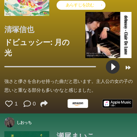
あらすじを読む
清塚信也
ドビュッシー: 月の
光
ベストセラー『神カル』の原点！ 上橋菜穂子さん推薦！
強さと儚さを合わせ持った曲だと思います。主人公の女の子の
「命というものの深みに届きながら、 信州の風のような
ピアニストからも絶賛!ドビュッシーの調べにのせて贈
大泉洋が大学在学中の1997年から雑誌連載で綴ってきた
大阪から横浜へ越してきた小学生の大貴は、マンションで
思いと重なる部分も多いかなと感じました。
爽快さと、静かな明るさがある。 これこそ夏川さんの筆
みにくい鳥だと、みんなからいじめられるよだか。タカか
る、音楽ミステリー。ピアニストを目指す遙、16歳。祖
幻の原稿108編と、40歳になった自身を振り返りつつ執筆
同い年の真吾と出会う。性格は全く違う2人だったが惹か
の、魔法です」 シリーズ大ヒットのベストセラー『神様
らは「名前を盗った」とどろぼう扱いまでされ、返さない
父と従姉妹とともに火事に遭い、ひとりだけ生き残ったも
した4編を一挙収録した大人気エッセイ集。文庫版では
れあい、親友に。やがて高校生になった2人は、雑誌の読
1
0
Takemoto must confront his feelings about his stepfather
血の繋がらない親の間をリレーされ、四回も名字が変わっ
2018年本屋大賞受賞後第一作! あのころ言葉にできなかっ
のカルテ』にまつわる人々の前日譚であり、かつ珠玉の短
と殺すと脅される始末。居場所がなくなったよだかは、あ
のの、全身大火傷の大怪我を負う。それでもピアニストに
「家族」をテーマに大量書き下ろし、装画を手掛けたあだ
者モデルをきっかけに芸能活動をスタート。同居も始める
この本のあらすじは準備中です。Amazonで読むこともでき
while Mayama and Ayu deal with unrequited loves and
た森宮優子、十七歳。だが、彼女はいつも愛されていた。
た悔しさを、辻村深月は知っている。切れ味鋭い傑作短編
ます。
編集です。栗原一止は、信州にある２４時間３６５日営業
ちこちをさまよい、ついには……。 現在のいじめ問題に
なることを固く誓い、コンクール優勝を目指して猛レッス
ち充との対談も追加収録。「水曜どうでしょう」裏話や
が、真吾だけがスターダムを駆け上がっていくことで2人
しおっち
Morita faces the prospect of being held back another year.
身近な人が愛おしくなる、著者会心の感動作。
集。
の本庄病院で働く内科医。本作では、医師国家試験直前の
も語りかける宮澤賢治の切ない名作を、原文のままに読み
ンに励む。ところが周囲で不吉な出来事が次々と起こり、
「大泉洋の在り方」についての独白など、「大泉洋が喋っ
の仲は決裂してしまうが...。ステージという世界の魔法、
瀬尾まいこ
一止とその仲間たちの友情、本庄病院の内科部長・板垣