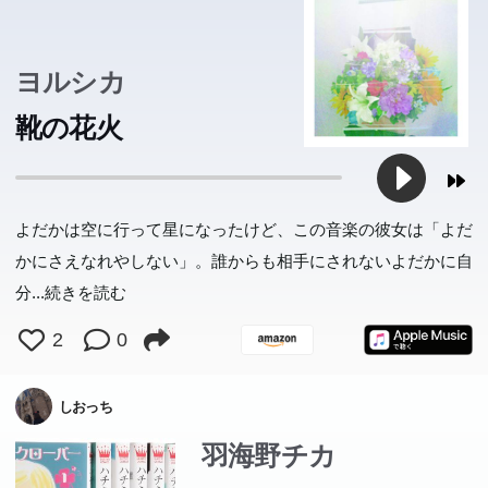
ヨルシカ
靴の花火
よだかは空に行って星になったけど、この音楽の彼女は「よだ
かにさえなれやしない」。誰からも相手にされないよだかに自
分
...続きを読む
2
0
しおっち
羽海野チカ