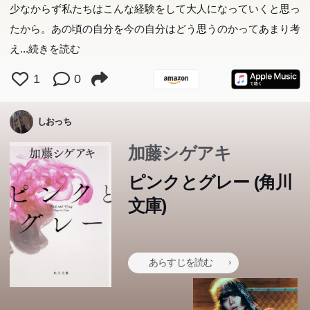
少なからず私たちはこんな経験をして大人になっていくと思っ
たから。あの頃の自分を今の自分はどう思うのかってあまり考
え
...続きを読む
1
0
しおっち
加藤シゲアキ
ピンクとグレー (角川
文庫)
あらすじを読む