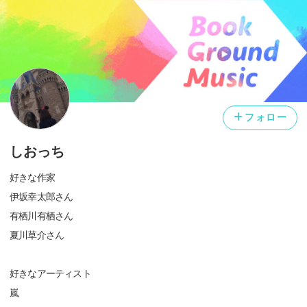
フォロー
しおっち
好きな作家
伊坂幸太郎さん
有栖川有栖さん
夏川草介さん
好きなアーティスト
嵐