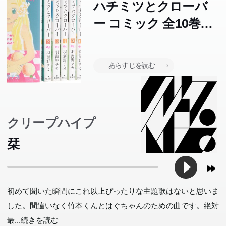
ハチミツとクローバ
ー コミック 全10巻完
結セット (クイーンズ
コミックス―コーラ
あらすじを読む
ス)
クリープハイプ
栞
初めて聞いた瞬間にこれ以上ぴったりな主題歌はないと思いま
した。間違いなく竹本くんとはぐちゃんのための曲です。絶対
最
...続きを読む