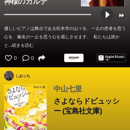
神様のカルテ
優しいピアノは舞台である松本市の山々を、一止の患者を思う
心を、榛名の一止を思う心を感じさせます。 私たちは誰か
と
...続きを読む
0
0
しおっち
中山七里
さよならドビュッシ
ー (宝島社文庫)