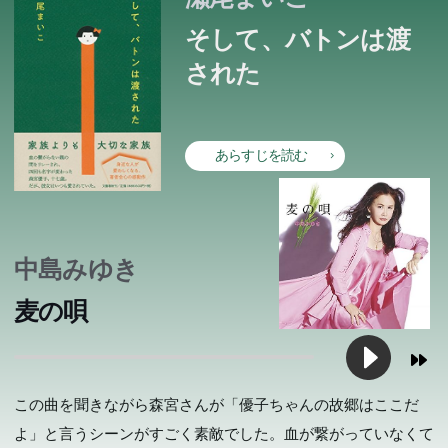
やすく改編しました。
やがて殺人事件まで発生する―。第8回『このミス』大賞
ているよう」と評された“饒舌なエッセイ”は爆笑必至、そ
幻想に魅入られた幼なじみの2人の青年の愛と孤独を鮮や
（大狸）先生と敵対する事務長・金山弁二の不思議な交
受賞作品。
して胸が熱くなる大泉ワールド全開の一冊。
かに描いた、切ない青春小説。
そして、バトンは渡
流、研修医となり本庄病院で働くことになった一止の医師
された
としての葛藤と、山岳写真家である一止の妻・榛名の信念
が描かれます。ますます深度を増す「神カル」ワールドを
お楽しみください。
あらすじを読む
中島みゆき
麦の唄
この曲を聞きながら森宮さんが「優子ちゃんの故郷はここだ
よ」と言うシーンがすごく素敵でした。血が繋がっていなくて