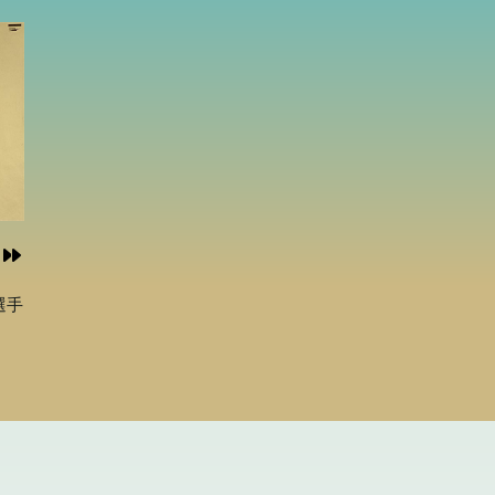
た
ちと
カ
の時
ク！
書館
賞作
描い
賞を
。だ
イ
始ま
選手