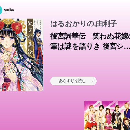
yurika
はるおかりの,由利子
後宮詞華伝 笑わぬ花嫁
筆は謎を語りき 後宮シ
ーズ (集英社コバルト文庫
あらすじを読む