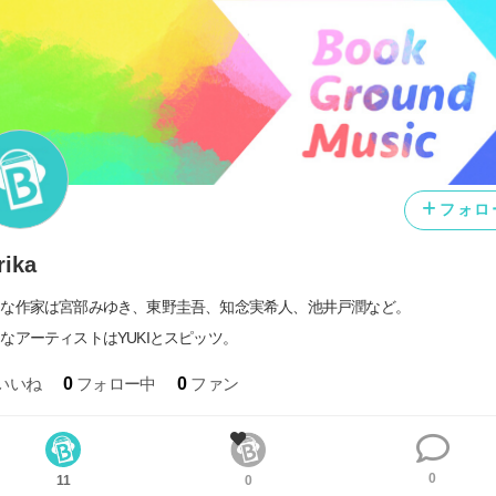
フォロ
rika
きな作家は宮部みゆき、東野圭吾、知念実希人、池井戸潤など。
なアーティストはYUKIとスピッツ。
いいね
0
フォロー中
0
ファン
0
11
0