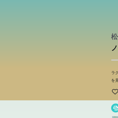
い
復
く
た
手
が
暮
く
会
舘
り
歩
ー
間
戦
家
た
受
が
ツ
る
松
ノ
ラ
を