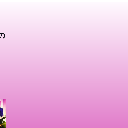
の
リ
)