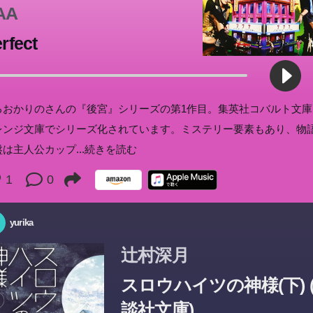
AA
rfect
るおかりのさんの『後宮』シリーズの第1作目。集英社コバルト文庫
レンジ文庫でシリーズ化されています。ミステリー要素もあり、物
盤は主人公カップ
...続きを読む
1
0
yurika
辻村深月
スロウハイツの神様(下) 
談社文庫)