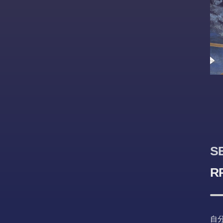
S
R
自