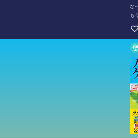
な
も
ト
「
恋
高
に
莉
き
海
ま
キ
間
変
2
に
血
ル
と
秋
つ
に
可
この
百
タ
れ
七
に