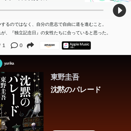
争するのではなく、自分の意志で自由に道を進むこと。
れが、『独立記念日』の女性たちに合っていると思った。
1
0
yurika
東野圭吾
沈黙のパレード