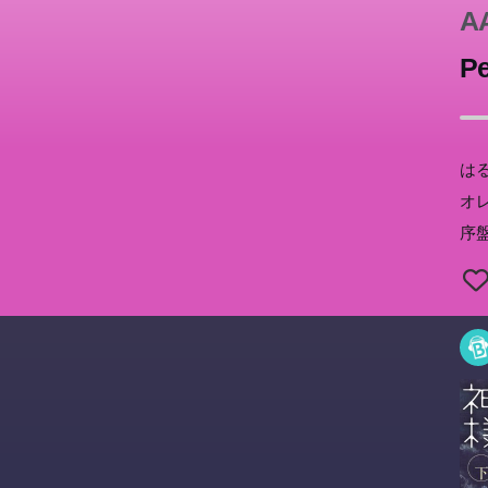
A
Pe
は
オ
序