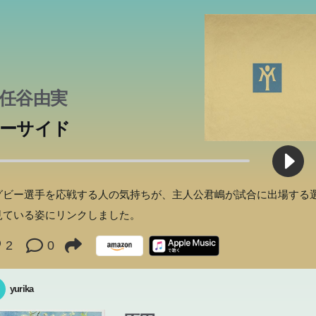
た世界から、自分の殻を破り、人生の再スタートを切る。寄り道し
讐者たちが、湯川や草薙、内海薫の前に立ちはだかる。
こと」の本質を語った珠玉のメッセージ。
めに―。学校生活の思い出や卒業後の夢などを語らいつつ、親友た
に甘んじてきた男、原島であった。どこにでもありそうな中堅メー
集まる。彼女は誰なのか。そして環が受け取った一つの荷物が彼ら
人インタビューに加え、書き下ろし小説も収録した豪華ファンブッ
――。花を咲かせるように、この恋を育てよう。『阪急電車』『図
心の感動作。
。“建物の記憶”が今、甦る。激動の時代を生きた人々を描く。直木
、つまずいたりしながらも、独立していく女性たちの姿を鮮やかに
きながらも、貴子だけは、小さな賭けに胸を焦がしていた。本屋大
・東京建電とその取引先を舞台に繰り広げられる生きるための戦い
を動かし始める。
争』の有川浩、最新にして最高のラブストーリー！ 番外編に加え、
の傑作長編小説!
、24の心温まる短篇集。
賞した永遠の青春小説。
、そこには誰も知らない秘密があった。筋書きのない会議がいま、
キ特製“道草料理レシピ”も掲載!!
―。“働くこと”の意味に迫る、クライム・ノベル。
任谷由実
ーサイド
グビー選手を応戦する人の気持ちが、主人公君嶋が試合に出場する
見ている姿にリンクしました。
2
0
yurika