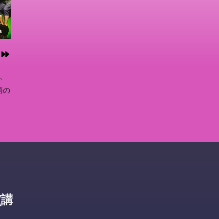
、
語の
(講