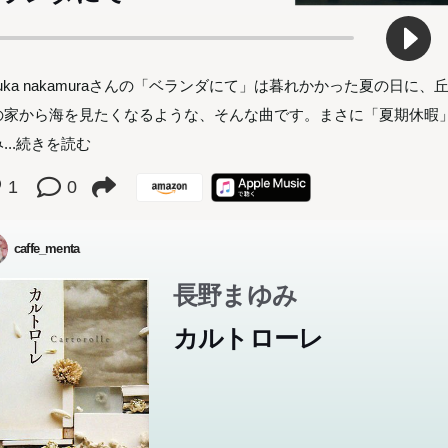
ruka nakamuraさんの「ベランダにて」は暮れかかった夏の日に、
の家から海を見たくなるような、そんな曲です。まさに「夏期休暇
み
...続きを読む
1
0
caffe_menta
長野まゆみ
カルトローレ