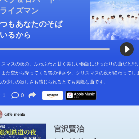
ライズマン
つもあなたのそば
いるから
リスマスの夜の、ふわふわと甘く美しい物語にぴったりの曲だと思
。また空から降ってくる雪の儚さや、クリスマスの夜が終わってし
んの少しの寂しさも感じられるとても素敵な曲です。
1
0
caffe_menta
宮沢賢治