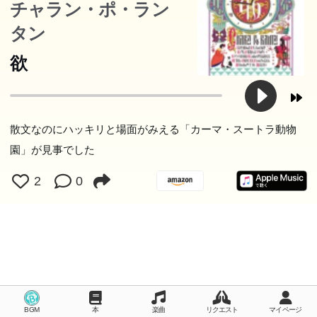
鮮烈にスケッチする、俳句的ポエジー。破天荒な話題作を
チャラン・ポ・ラン
続々と発表し、アカデミー・フランセーズ会員にも選ばれ
タン
たハイチ出身のケベック在住作家による邦訳最新刊。
欲
散文なのにハッキリと場面がみえる「カーマ・スートラ動物
園」が見事でした
2
0
BGM
本
楽曲
リクエスト
マイページ