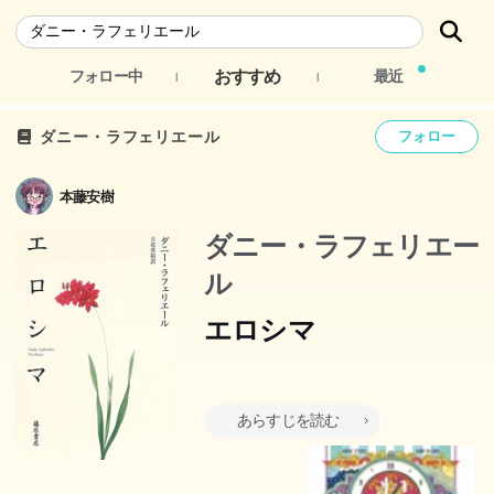
おすすめ
フォロー中
最近
ダニー・ラフェリエール
フォロー
本藤安樹
ダニー・ラフェリエー
ル
エロシマ
原爆が炸裂した朝、一組の若い男女が広島の街で愛し合っ
あらすじを読む
ている。―文化混淆の街モントリオールを舞台にした日本
女性と黒人男性との同棲生活。人種、エロス、そして死を