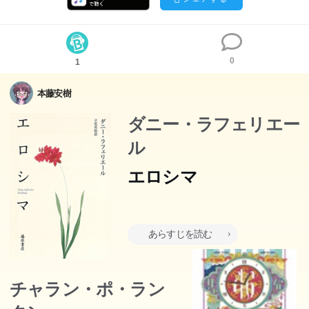
0
1
本藤安樹
ダニー・ラフェリエー
ル
エロシマ
原爆が炸裂した朝、一組の若い男女が広島の街で愛し合っ
あらすじを読む
ている。―文化混淆の街モントリオールを舞台にした日本
女性と黒人男性との同棲生活。人種、エロス、そして死を
鮮烈にスケッチする、俳句的ポエジー。破天荒な話題作を
チャラン・ポ・ラン
続々と発表し、アカデミー・フランセーズ会員にも選ばれ