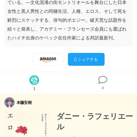
ている。―文化混淆の街モントリオールを舞台にした日本
女性と黒人男性との同棲生活。人種、エロス、そして死を
鮮烈にスケッチする、俳句的ポエジー。破天荒な話題作を
続々と発表し、アカデミー・フランセーズ会員にも選ばれ
たハイチ出身のケベック在住作家による邦訳最新刊。
シェアする
0
1
本藤安樹
ダニー・ラフェリエー
ル
原爆が炸裂した朝、一組の若い男女が広島の街で愛し合っ
原爆が炸裂した朝、一組の若い男女が広島の街で愛し合っ
ている。―文化混淆の街モントリオールを舞台にした日本
ている。―文化混淆の街モントリオールを舞台にした日本