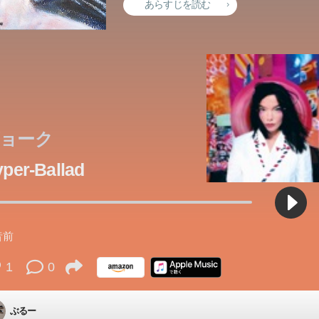
あらすじを読む
ョーク
per-Ballad
台は、めざましい成長を遂げる宗教団体〈人類協会〉の聖地、神倉
ロニカは全てを手にしていた。若さと美しさ、素敵なボーイフレン
に姿を見せない部長を案じて、推理小説研究会の後輩アリスは江神
情報化対策として、人造の脳葉“電子葉”の移植が義務化された2081
、堅実な仕事、そして愛情溢れる家族。でも彼女は幸せではなかっ
数精鋭、短期決戦をモットーとするホストクラブの店長、白鳥神威
627年、魔女狩りの嵐が吹き荒れるドイツ・レンスで10歳の少女マリ
下宿を訪れる。室内には神倉へ向かったと思しき痕跡。とかく噂の
昔前
本・京都。情報庁で働く官僚の御野・連レルは、情報素子のコード
かが欠けていた。ある朝、ベロニカは死ぬことに決め、睡眠薬を大
も通り歌舞伎町から帰った彼を待ち受けていたのは、見知らぬ赤ち
、「アンチ・キリスト」と遭遇する。2022年、近未来のシンガポー
、何故？ 様子を見に行こうと考えたアリスにマリアが、そして就職
に恩師であり現在は行方不明の研究者、道終・常イチが残した暗号
んだ。だが目覚めると、そこは精神病院の中だった。自殺未遂の後
った！育てることを決意した神威は、IT社長・三國孔明と一緒に、
1
0
本のあらすじは準備中です。Amazonで読むこともできます。
、青年のディッキーは、かつて絶滅したはずの「少女」という生物
中の望月、織田も同調、4人はレンタカーを駆って木曾路をひた走
する。その“啓示”に誘われた先で待っていたのは、ひとりの少女だ
残り数日となった人生を、狂人たちと過ごすことになってしまった
ドファンディングで赤ちゃんを育てることを思いつく。試練を前に
う。そして、2007年、鹿児島。私は、青い空の下にいた―。三つの
余曲折を経て〈城〉と呼ばれる総本部で江神の安否は確認できたも
。道終の真意もわからぬまま、御野は「すべてを知る」ため彼女と
カ。しかし、そんな彼女の中で何かが変わり、人生の秘密が姿を現
げることは、カリスマホストの本能が許さない。ITで日本の子育て
ぶるー
た、ある少女にまつわる物語。
、思いがけず殺人事件に直面。外界との接触を阻まれ囚われの身と