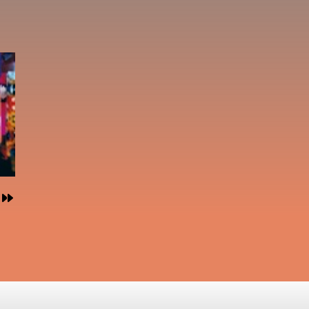
。大
ドた
二郎
年の
た。
。い
ー
神倉
のな
量に
ゃん
ル
活
を発
遺症
クラ
と出
る。
っ
ベロ
して
空を
の
行動
そう
を救
なっ