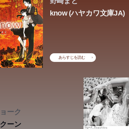
野崎まど
know (ハヤカワ文庫JA)
あらすじを読む
ョーク
クーン