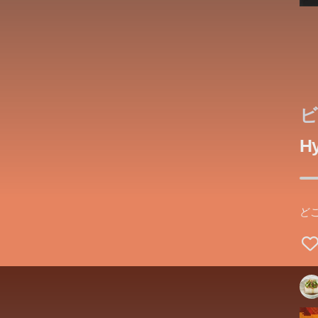
ビ
Hy
ど