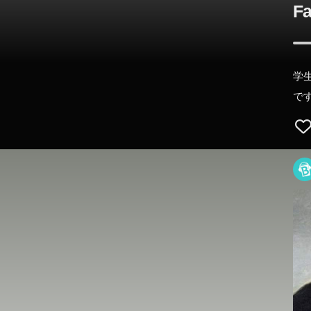
Fa
学
で