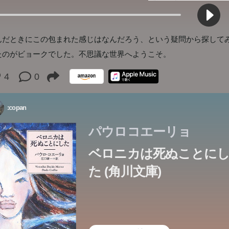
んだときにこの包まれた感じはなんだろう、という疑問から探して
たのがビョークでした。不思議な世界へようこそ。
4
0
:copan
パウロコエーリョ
ベロニカは死ぬことに
た (角川文庫)