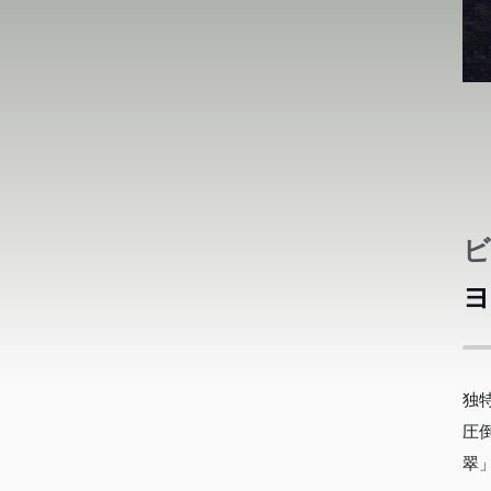
ビ
ヨ
独
圧
翠