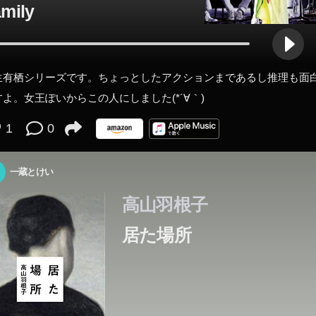
mily
生有栖シリーズです。ちょっとしたアクションまであるし推理も面
すよ。女王ぽいからこの人にしました(*´∀｀)
1
0
一蔵とけい
高山羽根子
居た場所