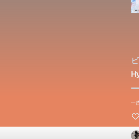
ビ
Hy
舞
ベ
学
超
ち
少
1
の
一
日
何
つ
は
へ
か
飲
だ
この
で
動
見
で
ウ
会
紆
た
ニ
逃
見
の