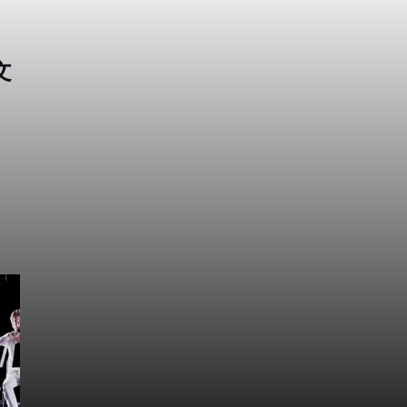
セラ
説！
文