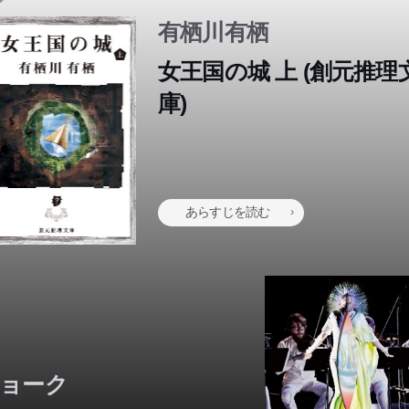
ともにする。それは、世界が変わる4日間の始まりだった―
していた―。全世界四五ヵ国、五〇〇万人以上が感動した大ベスト
るのか！？男たちが日本の育児の変革に挑む、新時代のイクメン小
一行は決死の脱出と真相究明を試みるが、その間にも事件は続発
有栖川有栖
。
……。第8回本格ミステリ大賞に輝いた、江神シリーズ第4作。
女王国の城 上 (創元推理
庫)
あらすじを読む
ョーク