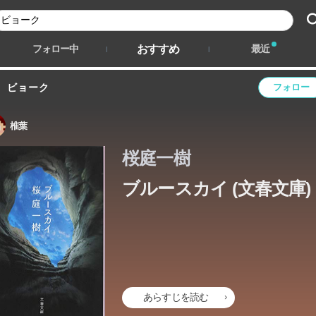
おすすめ
フォロー中
最近
ビョーク
フォロー
椎葉
桜庭一樹
ブルースカイ (文春文庫)
あらすじを読む