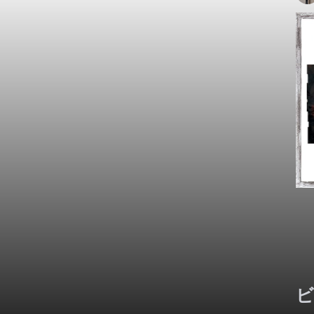
を
と
え
た
ー
し
ビ