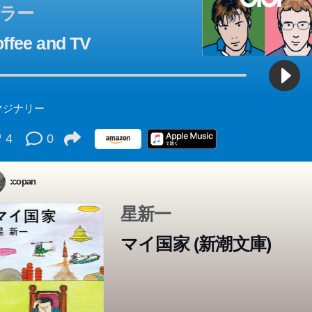
ラー
ffee and TV
マジナリー
4
0
:copan
星新一
マイ国家 (新潮文庫)