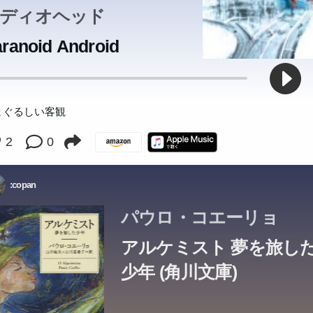
に主人公が描かれる前半と、後半の主人公の告白体との対照が効果
残り数日となった人生を、狂人たちと過ごすことになってしまった
産院を営みながら、女手一つで息子を育てる母親。それぞれが抱え
を交えた5人は就活対策として集まるようになる。だが、SNSや面
を交えた5人は就活対策として集まるようになる。だが、SNSや面
を交えた5人は就活対策として集まるようになる。だが、SNSや面
を交えた5人は就活対策として集まるようになる。だが、SNSや面
を交えた5人は就活対策として集まるようになる。だが、SNSや面
合う4人。そして翌朝、宿には一体の死体が残される―恋という得
・涼也、ソフト部・実果、野球部ユーレイ部員・宏樹。部活も校内
ディオヘッド
ないように、「おひとりさま」を満喫する、みつ子の圧倒的な日常
がれてきた、永遠の文学の金字塔が新装版に!群像新人賞、芥川賞受
するように助けてくれる」「前兆に従うこと」少年は、錬金術師の
大人の世界を通して、二人の成長を描く第三八回文藝賞受賞作。書
に見つけたものは?!第25回柴田錬三郎賞受賞作。
、“我執”の主題を抑制された透明な文体で展開した後期三部作の終
カ。しかし、そんな彼女の中で何かが変わり、人生の秘密が姿を現
ることの痛みと喜びを鮮やかに写し取った連作長編。R‐18文学賞大
する言葉の奥に見え隠れする、本音や自意識が、彼らの関係を次第
する言葉の奥に見え隠れする、本音や自意識が、彼らの関係を次第
する言葉の奥に見え隠れする、本音や自意識が、彼らの関係を次第
する言葉の奥に見え隠れする、本音や自意識が、彼らの関係を次第
する言葉の奥に見え隠れする、本音や自意識が、彼らの関係を次第
れない感情を、これまでにないほど奥深く、冷静な筆致でとらえた
場も全く違う5人それぞれに起こった変化とは...?瑞々しい筆致で描
感必至!同世代の気持ちを描き続けてきた、綿矢りさの真骨頂。初の
デビュー作。
旅のさまざまな出会いと別れのなかで、人生の知恵を学んで行く。
し短篇を併録。
ranoid Android
す秀作である。
していた―。全世界四五ヵ国、五〇〇万人以上が感動した大ベスト
本周五郎賞W受賞作。
て……。直木賞受賞作。
て……。直木賞受賞作。
て……。直木賞受賞作。
て……。直木賞受賞作。
て……。直木賞受賞作。
な恋愛小説の臨界点。
、17歳のリアルな青春群像。第22回小説すばる新人賞受賞作。
連載。
はじめ世界中でベストセラーとなった夢と勇気の物語。
。
まぐるしい客観
2
0
:copan
パウロ・コエーリョ
アルケミスト 夢を旅し
少年 (角川文庫)