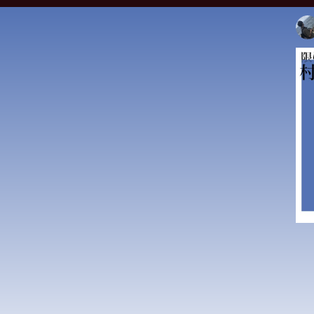
ベ
黒
羊
親
ち
高
就
就
就
就
就
温
田
い
米
ド
学
ら
何
て
だ
だ
だ
だ
だ
愛
突
か
ス
じ
ゴ
た
っ
飲
―
理
理
理
理
理
ぞ
が
この
この
この
この
この
を
希
年
ー
花