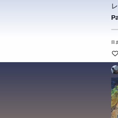
的
で
助
良
良
良
良
良
め
部
レ
か
継
現
た
後
で
ニ
き
発
発
発
発
発
知
立
共
の
と
ろ
Pa
な
と
山
え
え
え
え
え
た
る
聞
を
ー
目