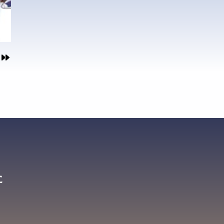
的
ベロ
る生
接で
接で
接で
接で
接で
体の
での
に、
賞
導き
き下
局を
そう
賞、
に変
に変
に変
に変
に変
、新
かれ
新
欧米
セラ
た