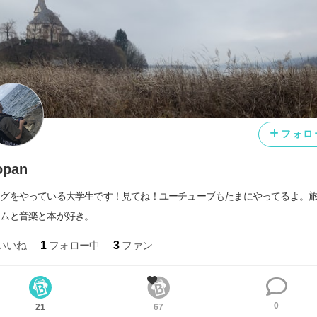
フォロ
opan
ログをやっている大学生です！見てね！ユーチューブもたまにやってるよ。
ームと音楽と本が好き。
いいね
1
フォロー中
3
ファン
0
21
67