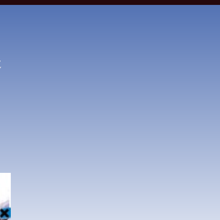
近
ドた
な
ミッ
、自
た。
やが
運ん
運ん
運ん
運ん
運ん
、可
ずに
んだ
ック
を信
子。
出会
量に
が
間・
間・
間・
間・
間・
それ
波紋
行動
えた
て少
ータ
澤梨
間接
遺症
生。
の隆
の隆
の隆
の隆
の隆
を求
画
れ動
読み
て実
覗い
が最