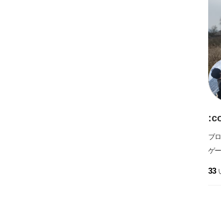
:c
ブ
ゲ
33