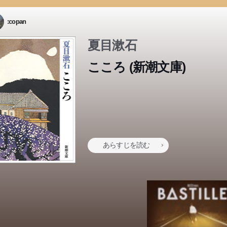
:copan
夏目漱石
こころ (新潮文庫)
あらすじを読む