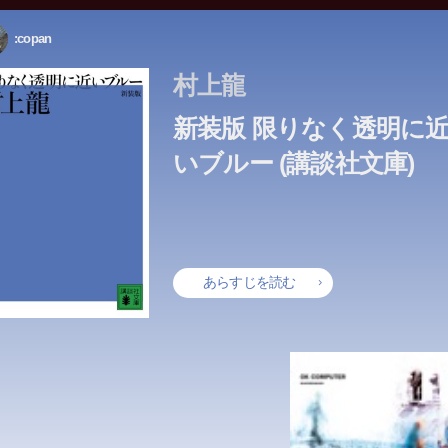
:copan
村上龍
新装版 限りなく透明に
いブルー (講談社文庫)
あらすじを読む
ロニカは全てを手にしていた。若さと美しさ、素敵なボーイフレン
田みつ子、もうすぐ33歳。一人で生きていくことに、なんの抵抗も
飼いの少年サンチャゴは、アンダルシアの平原からエジプトのピラ
友を裏切って恋人を得たが、親友が自殺したために罪悪感に苦しみ
、堅実な仕事、そして愛情溢れる家族。でも彼女は幸せではなかっ
校一年の斉藤くんは、年上の主婦と週に何度かセックスしている。
職活動を目前に控えた拓人は、同居人・光太郎の引退ライブに足を
職活動を目前に控えた拓人は、同居人・光太郎の引退ライブに足を
職活動を目前に控えた拓人は、同居人・光太郎の引退ライブに足を
職活動を目前に控えた拓人は、同居人・光太郎の引退ライブに足を
職活動を目前に控えた拓人は、同居人・光太郎の引退ライブに足を
泉宿で一夜を過ごす、2組の恋人たち。静かなナツ、優しいアキオ
舎の県立高校。バレー部の頼れるキャプテン・桐島が、理由も告げ
。だって、私の脳内には、完璧な答えを教えてくれる「A」がいる
軍基地の街・福生のハウスには、音楽に彩られながらドラッグとセ
に向けて旅に出た。そこに、彼を待つ宝物が隠されているという夢
校生活&受験勉強からドロップアウトすることを決めた高校生、朝
も死を選ぶ孤独な明治の知識人の内面を描いた作品。鎌倉の海岸で
かが欠けていた。ある朝、ベロニカは死ぬことに決め、睡眠薬を大
、彼女への気持ちが性欲だけではなくなってきたことに気づくのだ
。光太郎と別れた瑞月も来ると知っていたから――。瑞月の留学仲
。光太郎と別れた瑞月も来ると知っていたから――。瑞月の留学仲
。光太郎と別れた瑞月も来ると知っていたから――。瑞月の留学仲
。光太郎と別れた瑞月も来ると知っていたから――。瑞月の留学仲
。光太郎と別れた瑞月も来ると知っていたから――。瑞月の留学仲
いハルナ、無関心なトウヤマ。裸の体で、秘密の心を抱える彼らは
然部活をやめた。そこから、周囲の高校生たちの学校生活に小さな
ら。私やっぱり、あの人のこと好きなのかな。でも、いつもと違う
と嬌声が満ちている。そんな退廃の日々の向こうには、空虚さを超
て。長い時間を共に過ごした羊たちを売り、アフリカの砂漠を越え
ミ捨て場で出会った小学生、かずよしに誘われておんぼろコンピュ
だ好きで、ただ会いたいだけだった。わかば銀行から契約社員・梅
た“先生”という主人公の不思議な魅力にとりつかれた学生の眼から
んだ。だが目覚めると、そこは精神病院の中だった。自殺未遂の後
。姑に不妊治療をせまられる女性。ぼけた祖母と二人で暮らす高校
香が拓人たちと同じアパートに住んでいるとわかり、理香と同棲中
香が拓人たちと同じアパートに住んでいるとわかり、理香と同棲中
香が拓人たちと同じアパートに住んでいるとわかり、理香と同棲中
香が拓人たちと同じアパートに住んでいるとわかり、理香と同棲中
香が拓人たちと同じアパートに住んでいるとわかり、理香と同棲中
れに深刻な欠落を隠し合っていた。決して交わることなく、お互い
広がっていく。バレー部の補欠・風助、ブラスバンド部・亜矢、映
本のあらすじは準備中です。Amazonで読むこともできます。
本のあらすじは準備中です。Amazonで読むこともできます。
本のあらすじは準備中です。Amazonで読むこともできます。
本のあらすじは準備中です。Amazonで読むこともできます。
本のあらすじは準備中です。Amazonで読むこともできます。
して、何かが決定的に変わってしまうのがこわいんだ―。感情が揺
望がきらめく―。著者の原点であり、発表以来ベストセラーとして
はピラミッドを目指す。「何かを強く望めば宇宙のすべてが協力し
でボロもうけを企てるが!?押入れの秘密のコンピューター部屋から
(41歳)が1億円を横領した。正義感の強い彼女がなぜ?そして―梨花