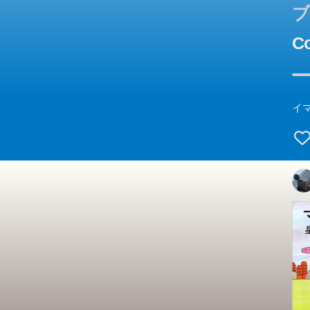
ブ
Co
イ