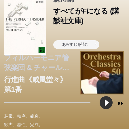
すべてがFになる (講
談社文庫)
あらすじを読む
フィルハーモニア管
弦楽団 & チャール
ズ・グローヴズ
行進曲《威風堂々》
第1番
荘厳、秩序、盛衰。
歓声、感性、完成。