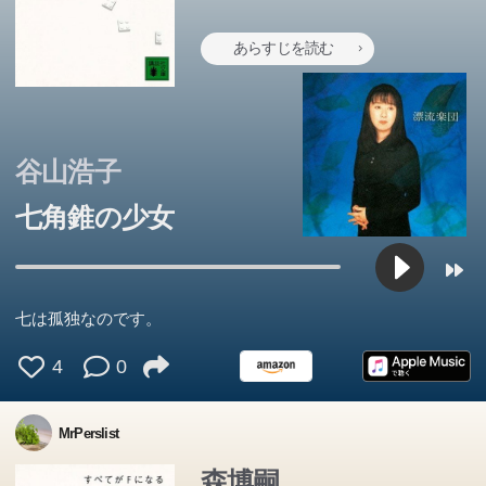
あらすじを読む
この本のあらすじは準備中です。Amazonで読むこともでき
この本のあらすじは準備中です。Amazonで読むこともでき
この本のあらすじは準備中です。Amazonで読むこともでき
ます。
ます。
ます。
谷山浩子
七角錐の少女
七は孤独なのです。
4
0
MrPerslist
森博嗣