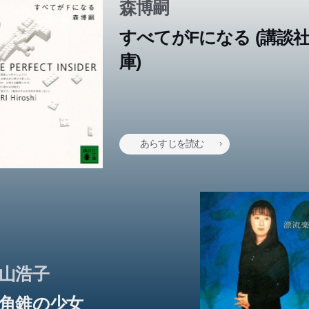
森博嗣
すべてがFになる (講談
庫)
本のあらすじは準備中です。Amazonで読むこともできます。
あらすじを読む
山浩子
角錐の少女