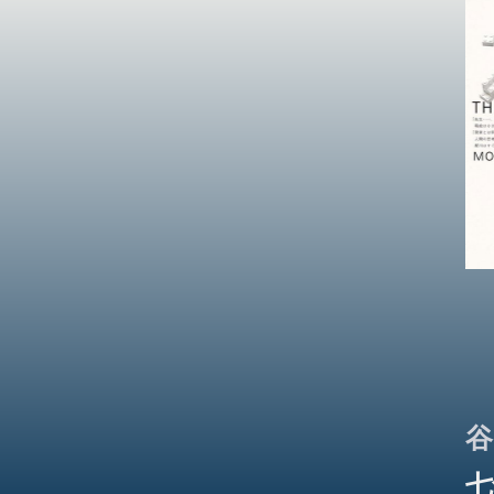
この
谷
七