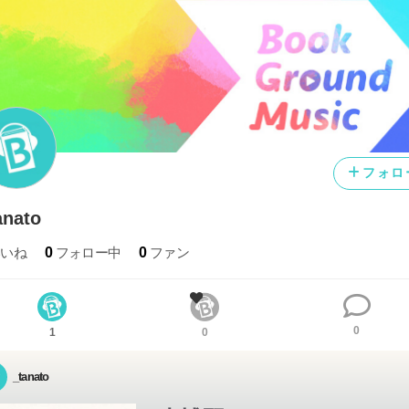
フォロ
anato
いいね
0
フォロー中
0
ファン
0
1
0
_tanato