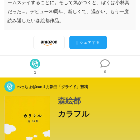
ームステイすることに。そして気がつくと、ぼくは小林真
だった...。デビュー20周年、新しくて、温かい、もう一度
読み返したい森絵都作品。
シェアする
0
1
べっちょ@cue１月新曲「グライド」投稿
森絵都
カラフル
一度死んだぼくは、天使業界の抽選に当たり他人の体にホ
一度死んだぼくは、天使業界の抽選に当たり他人の体にホ