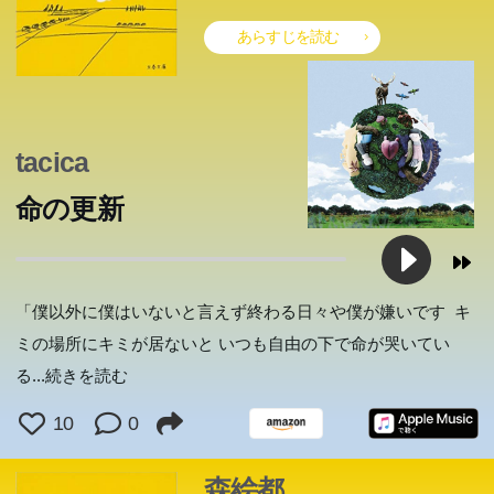
ームステイすることに。そして気がつくと、ぼくは小林真
ームステイすることに。そして気がつくと、ぼくは小林真
あらすじを読む
だった...。デビュー20周年、新しくて、温かい、もう一度
だった...。デビュー20周年、新しくて、温かい、もう一度
読み返したい森絵都作品。
読み返したい森絵都作品。
tacica
命の更新
「僕以外に僕はいないと言えず終わる日々や僕が嫌いです キ
ミの場所にキミが居ないと いつも自由の下で命が哭いてい
る
...続きを読む
10
0
森絵都