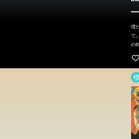
僕
て
の
中
美
一
る
この
こ
ひ
し