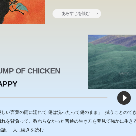
くしなやかな少女が、心に抱えた秘密とは―。メフィスト賞受賞の
よる書き下ろし。心に刺さる、青春の物語。
あらすじを読む
UMP OF CHICKEN
APPY
優しい言葉の雨に濡れて 傷は洗ったって傷のまま」 拭うことので
穢れを背負って、教わらなかった普通の生き方を夢見て強かに生き
の話。 大
...続きを読む