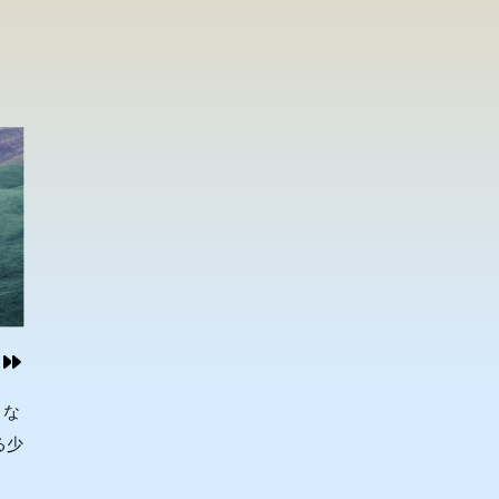
著者
きな
る少