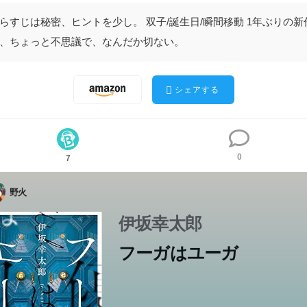
らすじは秘密、ヒントを少し。 双子/誕生日/瞬間移動 1年ぶりの新
、ちょっと不思議で、なんだか切ない。
シェアする
0
7
野火
伊坂幸太郎
フーガはユーガ