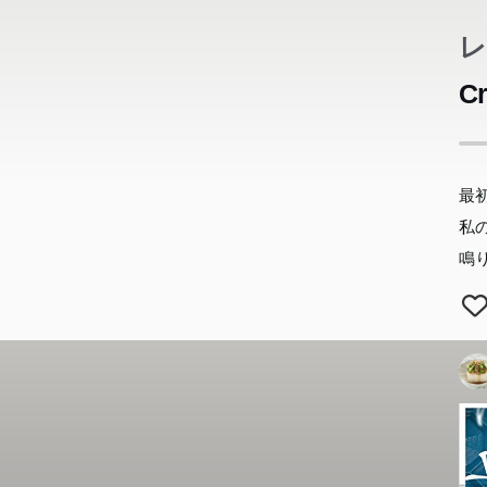
レ
C
最
私
鳴
あ
あ
あ
あ
あ
あ
あ
あ