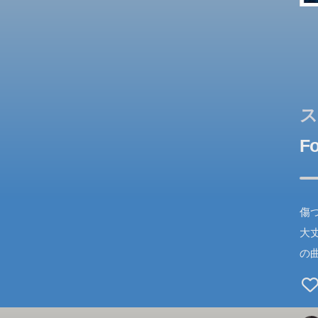
ス
Fo
傷
大
の