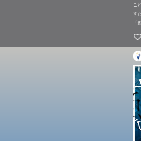
こ
す
「