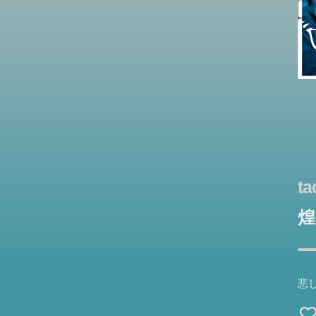
ta
煌
悲