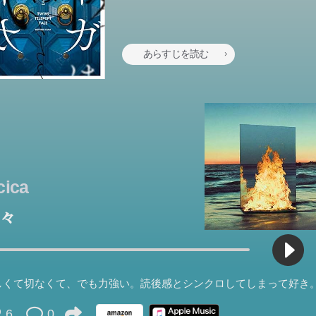
あらすじを読む
cica
々
しくて切なくて、でも力強い。読後感とシンクロしてしまって好き
6
0