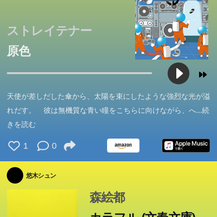
ストレイテナー
原色
天使が差しだした傘から、太陽を束にしたような強烈な光が溢
れだす。 彼は無機質な青い瞳をこちらに向けながら、へ
...続
きを読む
1
0
悠木シュン
森絵都