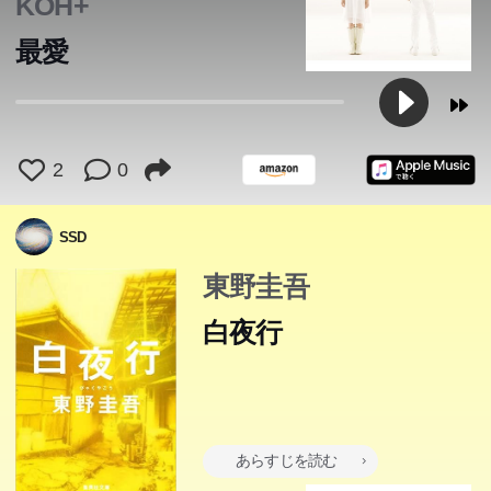
KOH+
最愛
1973年、大阪の廃墟ビルで一人の質屋が殺された。容疑
天才数学者でありながら不遇な日日を送っていた高校教師
者は次々に浮かぶが、結局、事件は迷宮入りする。被害者
2
0
の石神は、一人娘と暮らす隣人の靖子に秘かな想いを寄せ
の息子・桐原亮司と、「容疑者」の娘・西本雪穂―暗い眼
ていた。彼女たちが前夫を殺害したことを知った彼は、二
をした少年と、並外れて美しい少女は、その後、全く別々
SSD
人を救うため完全犯罪を企てる。だが皮肉にも、石神のか
の道を歩んで行く。二人の周囲に見え隠れする、幾つもの
つての親友である物理学者の湯川学が、その謎に挑むこと
恐るべき犯罪。だが、何も「証拠」はない。そして十九
東野圭吾
になる。ガリレオシリーズ初の長篇、直木賞受賞作。
年...。息詰まる精緻な構成と、叙事詩的スケール。心を失
白夜行
った人間の悲劇を描く、傑作ミステリー長篇。
あらすじを読む