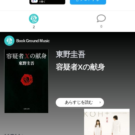
0
2
Book Ground Music
東野圭吾
容疑者Xの献身
あらすじを読む