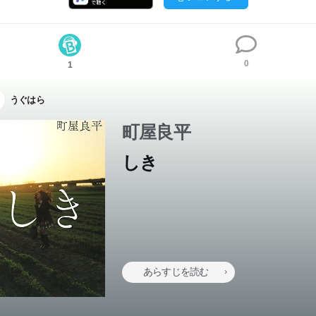
0
1
うぐはら
町屋良平
しき
あらすじを読む