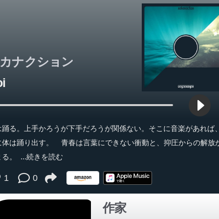
2男子、モニター越しにきらめく春夏秋冬...気鋭の文藝賞受賞作家が
、「恋」と「努力」と「友情」の超進化系青春小説。
カナクション
i
は踊る。上手かろうが下手だろうが関係ない。そこに音楽があれば
に体は踊り出す。 青春は言葉にできない衝動と、抑圧からの解放
まる。
...続きを読む
1
0
作家