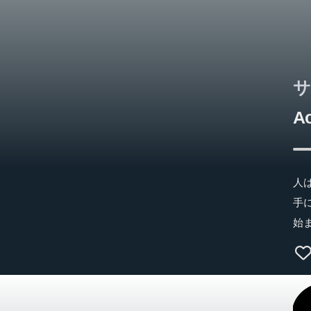
高
く
サ
Ao
人
手
始