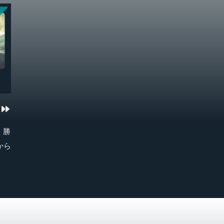
描
、勝
から