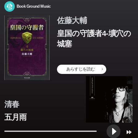
Book Ground Music
佐藤大輔
皇国の守護者4-壙穴の
城塞
あらすじを読む
清春
五月雨