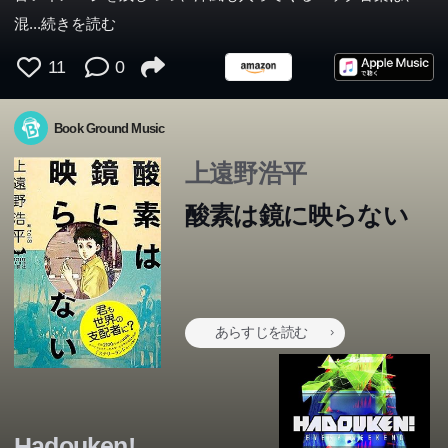
混
...続きを読む
11
0
Book Ground Music
上遠野浩平
酸素は鏡に映らない
あらすじを読む
Hadouken!