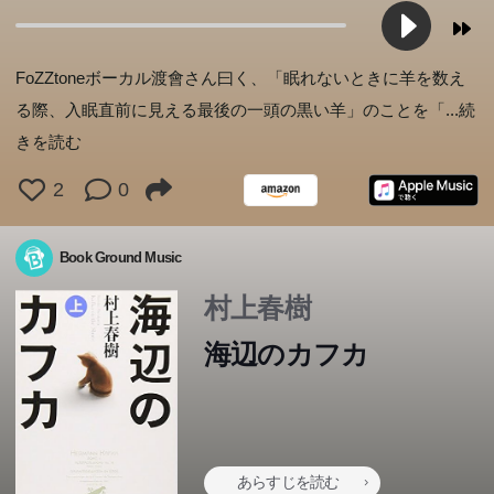
FoZZtoneボーカル渡會さん曰く、「眠れないときに羊を数え
る際、入眠直前に見える最後の一頭の黒い羊」のことを「
...続
きを読む
2
0
Book Ground Music
村上春樹
海辺のカフカ
あらすじを読む