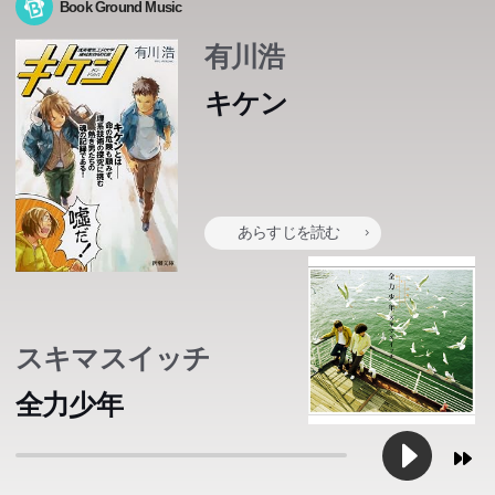
Book Ground Music
有川浩
キケン
あらすじを読む
スキマスイッチ
全力少年