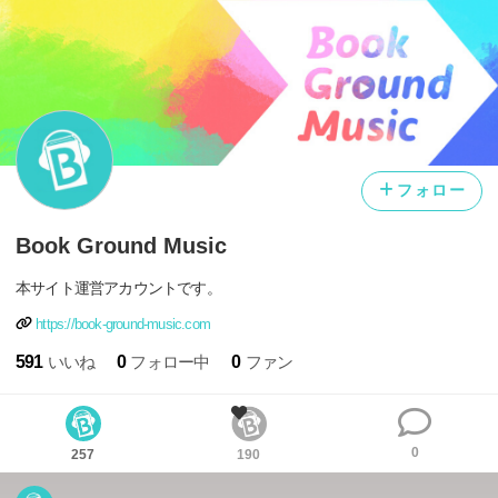
フォロー
Book Ground Music
本サイト運営アカウントです。
https://book-ground-music.com
591
いいね
0
フォロー中
0
ファン
0
257
190