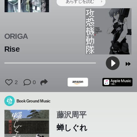
あらすじを読む
ORIGA
Rise
2
0
Book Ground Music
藤沢周平
蝉しぐれ