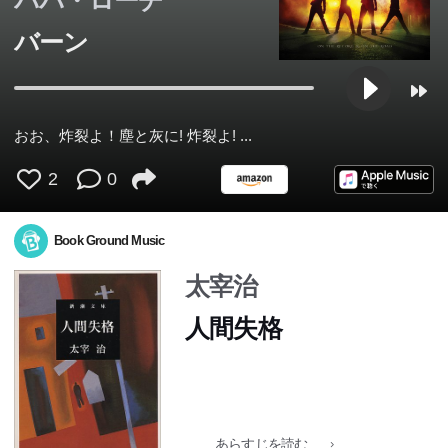
パパ・ローチ
バーン
おお、炸裂よ！塵と灰に! 炸裂よ! ...
2
0
Book Ground Music
太宰治
人間失格
あらすじを読む