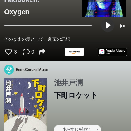
Oxygen
そのままの意として。劇薬の幻想
3
0
Book Ground Music
池井戸潤
下町ロケット
あらすじを読む