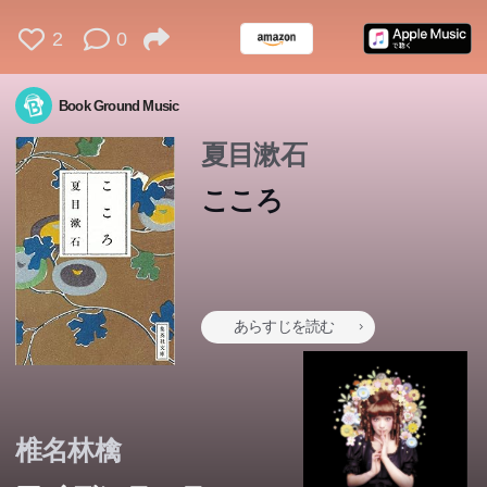
2
0
Book Ground Music
夏目漱石
こころ
あらすじを読む
椎名林檎