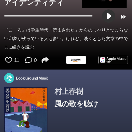
アイデンティティ
『こゝろ』は学生時代「読まされた」からのっぺりとつまらな
い印象が残っている人も多い。けれど、淡々とした文章の中で
こ
...続きを読む
11
0
Book Ground Music
村上春樹
風の歌を聴け