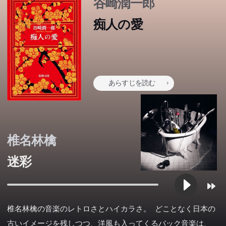
谷崎潤一郎
痴人の愛
河合譲治は君子と呼ばれるほど真面目な男だが、カフェー
研究者の道をあきらめ、家業の町工場・佃製作所を継いだ
の女給をしていた15歳のナオミを見初める。自分の家に
あらすじを読む
「誕生の島」イルゲネス。この島では、遺伝子操作による
戦地において友軍への誤爆という罪を犯した男―ディムズ
佃航平は、製品開発で業績を伸ばしていた。そんなある
北領での武勲で少佐に昇進した新城は、皇主に奏上する栄
太宰治 -- 津軽の大地主の六男として生まれる。共産主義
「あらゆるものは通り過ぎる。誰にもそれを捉えることは
箱根駅伝を走りたい―そんな灰二の想いが、天才ランナー
四国の図書館に着いたカフカ少年が出会ったのは、30年
ひきとって育て、やがて結婚するが、ナオミは次第に奔放
クローン売買の闇市場が横行していた。反クローン売買の
デイル=ボイルド。肉体改造のため軍研究所に収容された
ひとけのない公園に落ちていた一枚の幻の金貨。それを手
日、商売敵の大手メーカーから理不尽な特許侵害で訴えら
美しい耳の彼女と共に、星形の斑紋を背中に持っていると
殺された妻の仇を討つため非合法組織【令嬢】の社員とし
誉と引き替えに、近衛とは名ばかりの弱兵部隊へ転属とな
運動から脱落して遺書のつもりで書いた第一創作集のタイ
空で、地上で、海で。「彼ら」は「スカイ・クロラ」の世
「私」は、鎌倉の海で出会った「先生」の不思議な人柄に
できない。僕たちはそんな風に生きている」１９７０年８
走と出会って動き出す。「駅伝」って何?走るってどうい
前のヒットソング、夏の海辺の少年の絵、15歳の美しい
な性格を現わすようになる。小悪魔的な女の奔放な行動を
東京のはずれに位置する“まほろ市”。この街の駅前でひっ
テロ活動をしているレイ・レアティーズは、現政府が起こ
彼は、約束の地への墜落のビジョンに苛まれていた。そん
にした小学5年生の高坂健輔にオキシジェンと名乗る奇妙
れる。圧倒的な形勢不利の中で取引先を失い、資金繰りに
いう一頭の羊と“鼠”の行方を追って、北海道奥地の牧場に
て働く「鈴木」。復讐の機会をうかがっている最中、その
った。練兵の間もなく帝国軍の龍洲上陸作戦が発動。湾を
トルは「晩年」(昭和11年)という。この時太宰は27歳だっ
界で生き続ける。憧れ、望み、求め、諦めながら―。さま
強く惹かれ、関心を持つ。「先生」が、恋人を得るため親
月、帰省した海辺の街。大学生の〈僕〉は、行きつけのバ
うことなんだ?十人の個性あふれるメンバーが、長距離を
少女―。一方、猫と交流ができる老人ナカタさんも、ホシ
描いた谷崎潤一郎の代表作。成長するにしたがい次第にナ
有川浩が贈る「キケン」な理系男子ストーリー 事件だら
そり営まれる便利屋稼業。今日の依頼人は何をもちこんで
した革命の立役者で、今は場末のバーの主におさまってい
苛烈な運命に翻弄されつつ成長してゆく少年藩士を描い
なボイルドを救済したのは、知能を持つ万能兵器にして、
な男は語った。「もしも...力が欲しいのなら...それを探し
窮する佃製作所。創業以来のピンチに、国産ロケットを開
たどりついた僕を、恐ろしい事実が待ち受けていた。一九
ターゲットが何者かに殺され...。ナイフ使いの「蝉」、自
埋め尽くす大陸上部隊を、興廃を賭して皇国軍主力が迎え
た。その後太平洋戦争に向う時期から戦争末期までの困難
ざまな登場人物によって織りなされる八つの物語は、この
友を裏切り、自殺に追い込んだ過去は、その遺書によって
ーで地元の友人〈鼠〉と語り明かし、女の子と知り合い、
走ること(=生きること)に夢中で突き進む。自分の限界に
ノ青年に助けられながら旅を続ける。“入り口の石”を見つ
椎名林檎
オミは本性を現わし、金使いは荒く、奔放な性格で何人も
け爆発的熱量の青春
くるのか。痛快無比。開巷有益。やがて切ない便利屋物
るジェイクィズ・バーンに、現政権打倒への協力を依頼す
た、藤沢作品の金字塔。
無垢の良心たるネズミ・ウフコックだった。だが、やがて
てみるといい...面白いところに、糸がつながっている―」
発する巨大企業・帝国重工が、佃製作所が有するある部品
八二年秋、僕たちの旅は終わる。すべてを失った僕の、ラ
殺させ屋「鯨」、そして謎の男「押し屋」を巻き込み、復
撃つ。訓練不足の近衛鉄虎兵を率い、新城は波打ち際の最
な間も、妥協を許さない創作活動を続けた数少ない作家の
世界に満ちた謎を解く鍵となる。永遠の子供、クサナギ・
明らかにされてゆく。近代知識人の苦悩を、透徹した文章
そして夏の終わりを迎える。過ぎ去りつつある青春の残照
挑戦し、ゴールを目指して襷を繋ぐことで、仲間と繋がっ
けだし、世界と世界が結びあわされるはずの場所を探すた
の男と淫乱に付き合うようになる。しかし最後に男はナオ
語。
る。しかしジェイクはこれを即座に拒否。その理由はジェ
戦争は終結、彼らを“廃棄”するための部隊が研究所に迫っ
と。男の言葉は未来への鍵か、それとも禁断の邪悪な扉
の特許技術に食指を伸ばしてきた。特許を売れば窮地を脱
スト・アドベンチャー。村上春樹の青春三部作完結編。野
迷彩
讐劇は予測不可能な未来へ突き進む――
前線に血路を拓くが!?書き下ろし短篇「織業倫理」を収
一人である。戦後「斜陽」(昭和22年)は大きな反響を呼
スイトを巡る大人気シリーズ、最初で最後の短編集。
で描いた著者の代表作。
を鋭敏にとらえ群像新人賞を受賞した、村上春樹のデビュ
ていく...風を感じて、走れ!「速く」ではなく「強く」―
めに。謎のキーワードが二人を導く闇の世界に出口はある
ミに屈服し、実家の財産を処分し奴隷のようになってしま
イクと元首フォン・フォーティンブラスとの関係にあり
ていた...『マルドゥック・スクランブル』以前を描く、虚
か?秘宝を探し求めて、少年は不思議な冒険をはじめる。
することができる。だが、その技術には、佃の夢が詰まっ
間文芸新人賞受賞作。
録。
び、若い読者をひきつけた。(青空文庫図書カードより)
ー作にして「初期三部作」第一作。
純度100パーセントの疾走青春小説。
のか?海外でも高い評価を受ける傑作長篇小説。
う。何度も映画化された作品。※読みやすくするため現代
―。
無と良心の訣別の物語。
ていた―。男たちの矜恃が激突する感動のエンターテイン
の言葉に近づけていますが、作品の性質上、そのままの表
メント長編!第145回直木賞受賞作。
椎名林檎の音楽のレトロさとハイカラさ。 どことなく日本の
現を使用している場合があります。
古いイメージを残しつつ、洋風も入ってくるバック音楽は、