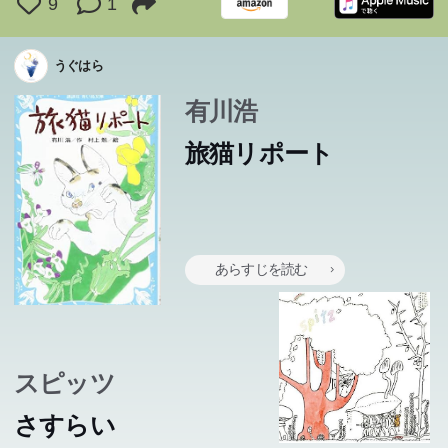
9
1
うぐはら
有川浩
旅猫リポート
あらすじを読む
スピッツ
さすらい