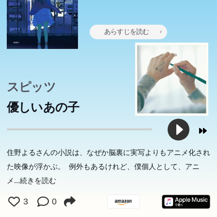
たばたといろんなことが起きた。戦争が終わったんだ」
上先生と会った涼は、二人で恋ヶ窪教会の前を通ったが、
の同級生で・・・。 次々に容疑を裏付ける証拠を突きつ
――伊坂幸太郎、十冊目の書き下ろし長編は、世界の秘密
その庭で神父さんが……。 ■霧ヶ峰涼と映画部の密室 ひ
けられた整はいったいどうなる・・・？？？ 新感覚スト
あらすじを読む
についてのおはなし。野心的傑作。
ょんなことから、映画部の映画に出演することになってし
ーリー「ミステリと言う勿れ」、注目の第一巻です！！
まった涼。 だがその部室から、40インチのテレビが消失
した。 ■霧ヶ峰涼への二度目の挑戦 またも現れた大金う
るる。今度仕掛けた架空事件は“空家の刺殺死体”。 雪の
スピッツ
中、第三者の出入りは不可能で、涼に“犯人”の疑いが？ ■
優しいあの子
霧ヶ峰涼とお礼参りの謎 霧ヶ峰涼、二年最後の三月。学
園には三年生による先生への 「お礼参り」という習慣(？)
があるという。池の畔に立つ体育教師に早速……。
住野よるさんの小説は、なぜか脳裏に実写よりもアニメ化され
た映像が浮かぶ。 例外もあるけれど、僕個人として、アニ
メ
...続きを読む
3
0