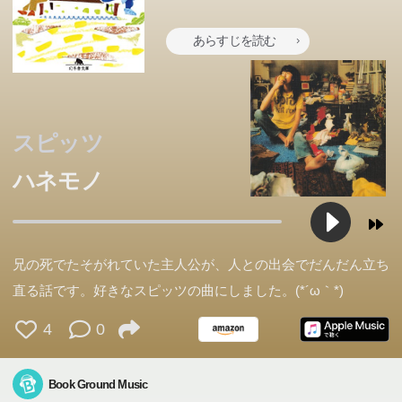
あらすじを読む
スピッツ
ハネモノ
兄の死でたそがれていた主人公が、人との出会でだんだん立ち
直る話です。好きなスピッツの曲にしました。(*´ω｀*)
4
0
Book Ground Music