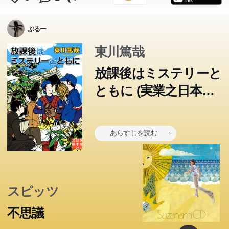
ぶるー
東川篤哉
放課後はミステリーと
ともに (実業之日本社
文庫)
あらすじを読む
スピッツ
不思議