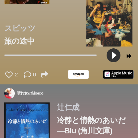
スピッツ
旅の途中
2
0
晴れ女のMoeco
辻仁成
冷静と情熱のあいだ
―Blu (角川文庫)