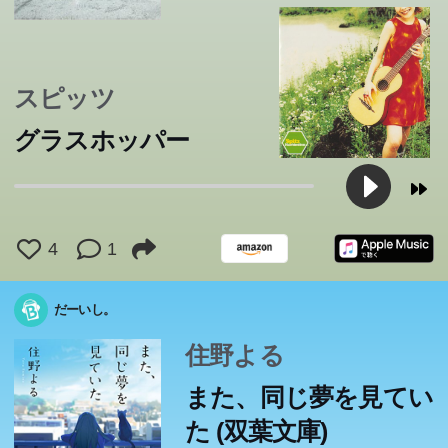
スピッツ
グラスホッパー
これは猫と戦争、そしてなにより世界の秘密のおはなし。
■霧ヶ峰涼と渡り廊下の怪人 体育祭を二日後に控えた学
【無料試し読み閲覧期間2018/03/02～2018/03/15】 話題沸
あなたを、助けたい。
伊坂幸太郎が描く、壮大な傑作！ 「ちょっと待ってほし
園。陸上部の練習終了後、主将の足立が倒れていた場所
騰★青年・久能整！ついに登場！！ 『BASARA』
映画撮影所の小道具係を辞めようかと悩む隆之さん、客の
砂漠に飛行機で不時着した「僕」が出会った男の子。それ
出版社の営業部員・馬締光也は、言葉への鋭いセンスを買
兄の死以来、人が死ぬ小説ばかりを読んで過ごす亮太。け
「人生とは和風の朝ごはんみたいなものなのよ」小柳奈ノ
隣に座った女性は、よく行く図書館で見かけるあの人だっ
「俺はまだ、トリックを仕掛けてすらいないんだぞ!?」完
あのとき交わした、たわいもない約束。10年たった今、
いのだが」私はトムという名の猫に話しかけた。猫に喋り
は、渡り廊下の中央という奇妙な場所だった。 ■霧ヶ峰涼
『7SEEDS』の田村由美、超ひさびさの新シリーズがつい
学校での居場所をなくし、閉じこもっていたこころの目の
少ない食堂で奮闘する継治さん、月明かりのアパートで母
元OLが営業の仕事で鍛えた話術を活かし、ルイーズ吉田
4
1
は、小さな小さな自分の星を後にして、いくつもの星をめ
われ、辞書編集部に引き抜かれた。新しい辞書『大渡海』
れど高校最後の体育祭をきっかけに付き合い始めた天真爛
殺された妻の仇を討つため非合法組織【令嬢】の社員とし
花は「人生とは~」が口癖のちょっとおませな女の子。あ
た...。片道わずか15分のローカル線で起きる小さな奇跡の
全犯罪を企み、実行する前に、探偵に見抜かれてしまった
君はまだ覚えているだろうか。やりがいのある仕事と大切
かけていること自体、眩暈を覚える思いだったが致し方な
と瓢箪池の怪事件 秋の学園祭。探偵部一同はお好み焼き
に始動！！ その主人公は、たった一人の青年！ しかも謎
きっかけは「忘れられない本」。そこから始まったメール
前で、ある日突然部屋の鏡が光り始めた。輝く鏡をくぐり
をしのぶ良美さん……。 多摩川の岸辺の街を舞台に繰り
という名前の占い師に転身。ショッピングセンターの片隅
多額の借金を抱え込んでしまったロレンスとホロ。2人は
ぐってから七番目の星・地球にたどり着いた王子さまだっ
放課後、二人の男子が交互に相手が死ぬまで銃で撃ち合う
の完成に向け、彼と編集部の面々の長い長い旅が始まる。
漫な小春と過ごすうち、亮太の時間が動きはじめる。やが
て働く「鈴木」。復讐の機会をうかがっている最中、その
る日、彼女は草むらで一匹の猫に出会う。そしてその出会
数々。乗り合わせただけの乗客の人生が少しずつ交差し、
犯人の悲鳴が響く。父から莫大な遺産を相続した女子高生
な人。今の僕はそれなりに幸せに生きているつもりだっ
い。前には猫がおり、自分は身動きが取れず、しかもその
屋を出店。 その夕刻、モテ男の生徒が謎の女性に襲わ
めいた、天然パーマの久能 整（くのう ととのう）なので
の交換。やりとりを重ねるうち、僕は彼女に会いたいと思
抜けた先にあったのは、城のような不思議な建物。そこに
広げられる心温まる人生のドラマ。 収録作品は「黒猫の
で、悩みを抱える人の背中を押す。父と母のどちらを選ぶ
羊飼いの少女・ノーラ、借金先のレメリオ商会を巻き込ん
この本のあらすじは準備中です。Amazonで読むこともでき
この本のあらすじは準備中です。Amazonで読むこともでき
だーいし。
た…。一度読んだら必ず宝物にしたくなる、この宝石のよ
永遠の絆の物語を村上勉の絵にのせて。
「決闘」。それを仕切る百瀬くんとは?新しい〈戦争〉を
定年間近のベテラン編集者。日本語研究に人生を捧げる老
て家族となった二人。毎日一緒に美味しいごはんを食べ、
ターゲットが何者かに殺され...。ナイフ使いの「蝉」、自
いは、とても格好いい“アバズレさん”、手首に傷がある“南
やがて希望の物語が紡がれる。恋の始まり、別れの兆し、
の一華。四十九日の法要で、彼女を暗殺するチャンスは、
た。だけど、どうしても忘れられない人、あおいが、心の
ます。
ます。
猫が私に理解できる言葉を発しているのは事実なのだ。目
れ、瓢箪池に転落してしまった。 ■霧ヶ峰涼への挑戦 ミ
す！！ 解決解読青年・久能 整、颯爽登場の第一巻！！ 冬
うようになっていた。しかし、彼女にはどうしても会えな
はちょうどこころと似た境遇の7人が集められていた――
ミーコ」「三姉妹」「明滅」「本番スタート！」「台風の
べき?という小学生男子や、占いが何度外れても訪れる女
で、最後の手段に打って出る──! 物語が大きく動きだす、
うな物語は、刊行後六十年以上たった今も、世界中でみん
描く文藝賞受賞作。
学者。辞書作りに情熱を持ち始める同僚たち。そして馬締
幸せな未来を思い描いた矢先、小春の身に異変が。「神様
殺させ屋「鯨」、そして謎の男「押し屋」を巻き込み、復
さん”といった、様々な過去を持つ女性たちとの不思議な
途中下車―人数分のドラマを乗せた電車はどこまでもは続
寺での読経時、墓での納骨時、ホテルでの会食時の三回！
奥に眠っている。あの日、彼女は、僕の腕の中から永遠に
住野よる
を覚ましたら見覚えのない土地の草叢で、蔓で縛られ、身
ス鯉高祭を見に行こうとする涼の前に、大金うるるが現れ
のある、カレー日和。アパートの部屋で大学生・整がタマ
い理由があって——。2015年11月映画公開
なぜこの7人が、なぜこの場所に。すべてが明らかになる
あとで」「花丼」「越冬」「月明かりの夜に」の全８篇。
子高生、物事のおしまいが見えるという青年...。じんわり
ファン必読の第5巻!
なの心をつかんで離さない。最も愛らしく毅然とした王子
がついに出会った運命の女性。不器用な人々の思いが胸を
は乗り越えられる試練しか与えない」亮太は小春を励ます
讐劇は予測不可能な未来へ突き進む――
出会いに繋がっていき―。大ベストセラー青春小説『君の
かない線路を走っていく。ほっこり胸キュンの傑作長篇小
犯人たちは、今度こそ彼女を亡き者にできるのか!?百花繚
失われてしまったはずなのに―。切ない愛の軌跡を男性の
動きが取れなくなっていた。仰向けの胸には灰色の猫が座
る。 名前からして霧ヶ峰涼のライバル美少女は、架空密
ネギをザク切りしていると・・・警察官がやってき
とき、驚きとともに大きな感動に包まれる。
名もなき人びとの輝ける瞬間が胸を打つ、珠玉の連作短篇
優しく温かい著者の世界が詰まった一冊。
また、同じ夢を見てい
さまを、優しい日本語でよみがえらせた、新訳。
打つ本屋大賞受賞作!
が...。泣いて笑って温かい、優しい恋の物語。
膵臓をたべたい』の住野よるが贈る、幸せを探す物語。
説。
乱の完全犯罪トリックvs.事件を起こさせない探偵！
視点から描く、青の物語。
っていて、「ちょっと話を聞いてほしいんだけど」と声を
室事件の挑戦状を探偵部にたたきつけた。 ■霧ヶ峰涼と十
て・・・！？ 突然任意同行された整に、近隣で起こった
生きづらさを感じているすべての人に贈る物語。一気読み
集。
た (双葉文庫)
出すから、驚きが頭を突き抜けた。「僕の住む国では、ば
二月のUFO 冬期補習の帰り、クール・ビューティー、池
殺人事件の容疑がかけられる。 しかもその被害者は、整
必至の著者最高傑作。