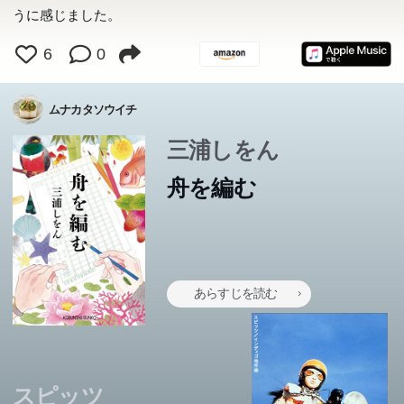
うに感じました。
6
0
ムナカタソウイチ
三浦しをん
舟を編む
あらすじを読む
スピッツ