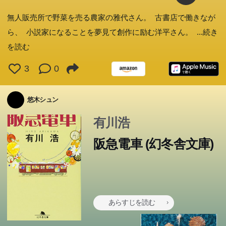
無人販売所で野菜を売る農家の雅代さん。 古書店で働きなが
ら、 小説家になることを夢見て創作に励む洋平さん。
...続き
を読む
3
0
悠木シュン
有川浩
阪急電車 (幻冬舎文庫)
あらすじを読む