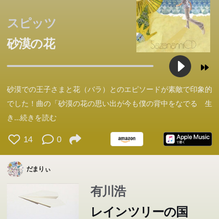
スピッツ
砂漠の花
砂漠での王子さまと花（バラ）とのエピソードが素敵で印象的
でした！曲の「砂漠の花の思い出が今も僕の背中をなでる 生
き
...続きを読む
14
0
だまりぃ
有川浩
レインツリーの国