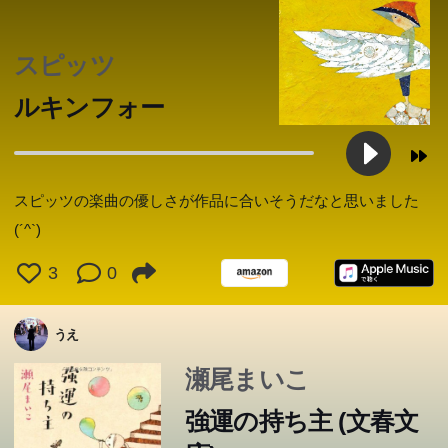
スピッツ
ルキンフォー
スピッツの楽曲の優しさが作品に合いそうだなと思いました
(´^`)
3
0
うえ
瀬尾まいこ
強運の持ち主 (文春文