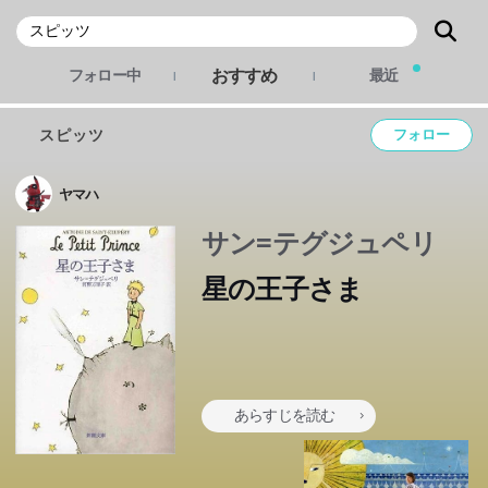
おすすめ
フォロー中
最近
スピッツ
フォロー
ヤマハ
サン=テグジュペリ
星の王子さま
あらすじを読む