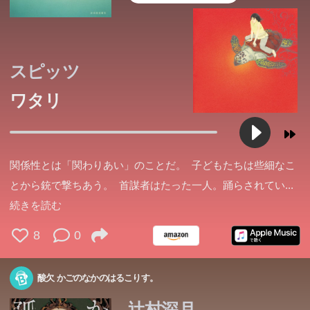
スピッツ
ワタリ
関係性とは「関わりあい」のことだ。 子どもたちは些細なこ
とから銃で撃ちあう。 首謀者はたった一人。踊らされてい
...
続きを読む
8
0
酸欠 かごのなかのはるこりす。
辻村深月