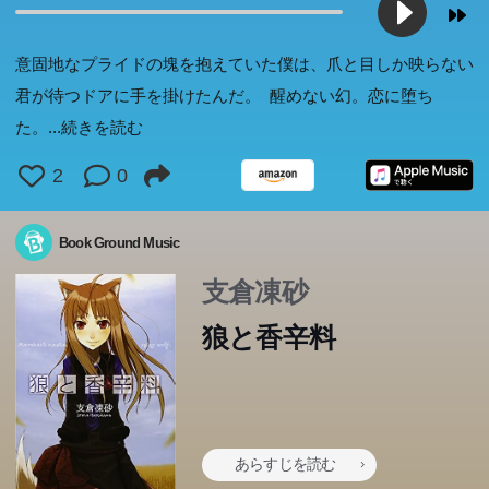
意固地なプライドの塊を抱えていた僕は、爪と目しか映らない
君が待つドアに手を掛けたんだ。 醒めない幻。恋に堕ち
た。
...続きを読む
2
0
Book Ground Music
支倉凍砂
狼と香辛料
あらすじを読む