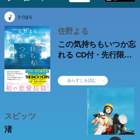
うぐはら
住野よる
この気持ちもいつか忘
れる CD付・先行限定
版
あらすじを読む
スピッツ
渚