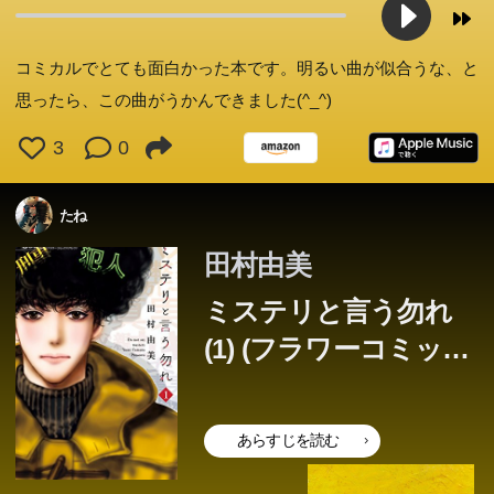
コミカルでとても面白かった本です。明るい曲が似合うな、と
思ったら、この曲がうかんできました(^_^)
3
0
たね
田村由美
ミステリと言う勿れ
(1) (フラワーコミック
スアルファ)
あらすじを読む