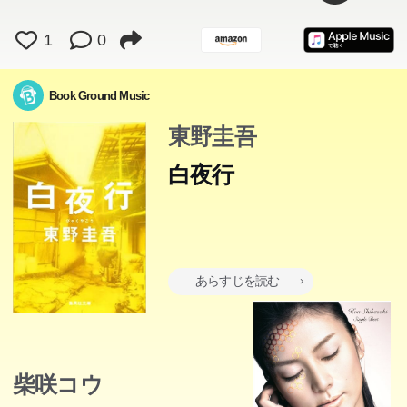
1
0
Book Ground Music
東野圭吾
白夜行
あらすじを読む
柴咲コウ