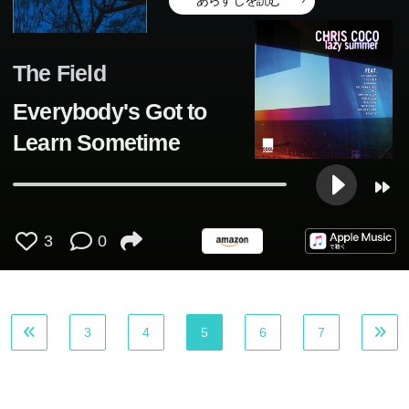
The Field
Everybody's Got to
Learn Sometime
3
0
3
4
5
6
7