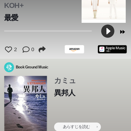
KOH+
最愛
2
0
Book Ground Music
カミュ
異邦人
あらすじを読む