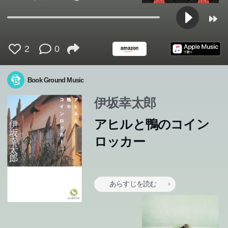
2
0
Book Ground Music
伊坂幸太郎
アヒルと鴨のコイン
ロッカー
母親の死の翌日、ムルソオは海水浴に行き、女とたわむ
園子は人妻でありながら、美しい光子を好きになってしま
ボブ・ディランはまだ鳴っているんだろうか?
「お嬢さん、よかったら俺を拾ってくれませんか？ 咬み
あらすじを読む
1973年、大阪の廃墟ビルで一人の質屋が殺された。容疑
れ、映画をみて笑い、といういつもながらの暮らしの時間
1973年、大阪の廃墟ビルで一人の質屋が殺された。容疑
人生に一度だけの18歳の夏休み。受験勉強を放り出し
い、身体の関係を持ってしまう。女同士の禁断の恋。しか
ある日、突然にひとつの町から住民が消失した―三十年ご
ません。躾のできたよい子です」「――あらやだ。けっこ
ルクレチア・ボルジア、カトリーヌ・ド・メディチ、マグ
者は次々に浮かぶが、結局、事件は迷宮入りする。被害者
佐和子の家族はちょっとヘン。父を辞めると宣言した父、
たとえ、自分が生と死の境に立っていようとも、人は恋を
わたしは、ありふれた男だ。でも、わたしには全身全霊を
天才数学者でありながら不遇な日日を送っていた高校教師
をおくる。だが降って沸いた友達がらみのなりゆきで、自
多崎つくるは鉄道の駅をつくっている。名古屋での高校時
者は次々に浮かぶが、結局、事件は迷宮入りする。被害者
CDショップに入りびたり、苗字が町や市の名前であり、
て、僕は旅に出る。兄貴の残した車に乗って、偽の免許証
し光子には綿貫という性的不能な男が付きまとっていた。
とに起きるといわれる、町の「消滅」。不可解なこの現象
引っ越してきたアパートで出会ったのは、悪魔めいた印象
僕は戦闘機のパイロット。飛行機に乗るのが日常、人を殺
ういい男」――ある日、道ばたに落ちていた彼、イツキ。
ダ・ゲッベルス、則天武后……内なる魔性の命ずるまま、
の息子・桐原亮司と、「容疑者」の娘・西本雪穂―暗い眼
家出中なのに料理を届けに来る母、元天才児の兄。そして
する。なぜなら...。傷を傷というふうにも表せない男女が
かたむけて愛する女性がいる―身分ちがいの恋を乗りこ
の石神は、一人娘と暮らす隣人の靖子に秘かな想いを寄せ
分に向けてナイフをふりあげたアラブ人を白昼、ピストル
代、四人の男女の親友と完璧な調和を成す関係を結んでい
高校２年生の如月映美は卒業式の後、誰もいない教室で鳴
の息子・桐原亮司と、「容疑者」の娘・西本雪穂―暗い眼
受け答えが微妙にずれていて、素手で他人に触ろうとしな
を携えて。川崎→唐津、七日間のドライブ。助手席に謎の
四人の男女が織りなす愛憎。同性愛であることを周囲にバ
は、悲しみを察知してさらにその範囲を広げていく。その
の長身の青年。初対面だというのに、彼はいきなり「一緒
すのが仕事。二人の人間を殺した手でボウリングもすれ
さやかが彼から聞いたのはそれだけ。でも、それで充分だ