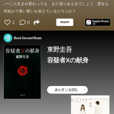
♪〜二人生まれ変わっても、また巡り会えるでしょう、貴女も
何処かで青い誓いを覚えているだろうか？
1
0
Book Ground Music
東野圭吾
容疑者Xの献身
あらすじを読む