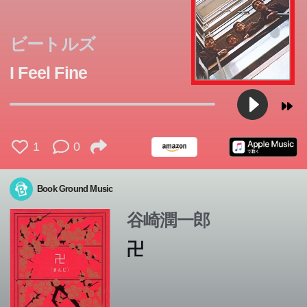
ビートルズ
I Feel Fine
1
0
Book Ground Music
谷崎潤一郎
卍