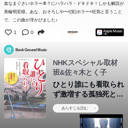
血なまぐさいホラー本？にハラハラ・ドキドキ！しかも解説が
美輪明宏様。あな、おそろしや〜!(笑)ホラー×狂気と言うこと
で、この曲が浮かびました♪
1
0
Book Ground Music
NHKスペシャル取材
班&佐々木とく子
ひとり誰にも看取られ
ず激増する孤独死とそ
の防止策
あらすじを読む