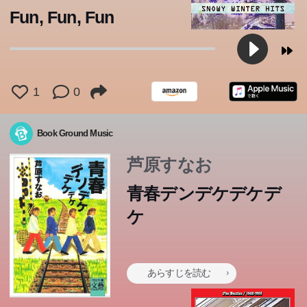
Fun, Fun, Fun
1
0
Book Ground Music
芦原すなお
青春デンデケデケデ
ケ
あらすじを読む