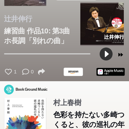
辻井伸行
練習曲 作品10: 第3曲
ホ長調「別れの曲」
1
0
Book Ground Music
村上春樹
色彩を持たない多崎つ
くると、彼の巡礼の年