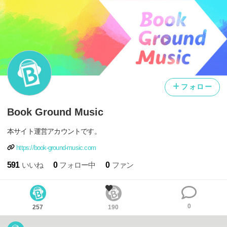
フォロー
Book Ground Music
本サイト運営アカウントです。
https://book-ground-music.com
591
いいね
0
フォロー中
0
ファン
0
257
190