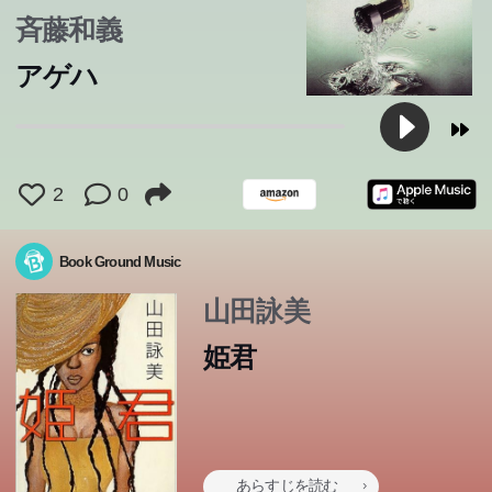
愛欲に身を焦がし、殺人と破壊を繰り返す十二人の女た
をした少年と、並外れて美しい少女は、その後、全く別々
佐和子には、心の中で次第にその存在が大きくなるボーイ
魅かれあう姿を通して、人が人を求める気持ち、言葉にで
え、結婚したノアとアリー。が、アリーの病気が、長く幸
ていた。彼女たちが前夫を殺害したことを知った彼は、二
で射殺してしまう。ムルソオは裁判にかけられる。だが、
たが、大学時代のある日突然、四人から絶縁を申し渡され
っている携帯を見つける。思わず中を見てしまうと、その
をした少年と、並外れて美しい少女は、その後、全く別々
い―そんな人物が身近に現れたら、死神かもしれません。
この本のあらすじは準備中です。Amazonで読むこともでき
この本のあらすじは準備中です。Amazonで読むこともでき
「週刊文春」好評連載、爆笑エッセイの単行本化。
女の子を乗せて、心にはもういない人との想い出を詰め
ラされ、関係が破綻するよりは心中を装い理解を得ようと
ため、人々は悲しむことを禁じられ、失われた町の痕跡は
に本屋を襲わないか」と持ちかけてきた。彼の標的は――
ば、ハンバーガも食べる。戦争がショーとして成立する世
った。二人の共同生活は次第にかけがえのない日々となっ
斉藤和義
ます。
ます。
ち。権力欲に取り憑かれて悪逆無道のかぎりを尽くした彼
の道を歩んで行く。二人の周囲に見え隠れする、幾つもの
フレンド大浦君がいて...。それぞれ切なさを抱えながら、
きない寂しさを描いた五篇を収録。人を愛することで初め
せな結婚生活を引き裂いた。記憶を失った彼女のため、ノ
人を救うため完全犯罪を企てる。だが皮肉にも、石神のか
裁判の過程で、かれは反省のそぶりさえ見せない。動機を
た。理由も告げられずに。死の淵を一時さ迷い、漂うよう
メールには、学校での殺人予告が！ 青春サスペンス・ミ
の道を歩んで行く。二人の周囲に見え隠れする、幾つもの
一週間の調査ののち、対象者の死に可否の判断をくだし、
て、僕は西へ向かう。旅の終わりに、あの約束は果たされ
画策する。そして思わぬ展開へと……。過去何度も映画化
国家によって抹消されていった...。残された者たちは何を
たった1冊の広辞苑!? そんなおかしな話に乗る気などなか
界に生み出された大人にならない子供―戦争を仕事に永遠
ていく――。花を咲かせるように、この恋を育てよう。
アゲハ
女たちの生涯を紹介しながら、悪女とはなにかを問う。著
恐るべき犯罪。だが、何も「証拠」はない。そして十九
つながり合い再生していく家族の姿を温かく描く。吉川英
て生ずる恐怖、“聖なる残酷”に彩られた、最高に贅沢な愛
アは二人の愛の軌跡を綴った物語をひたすら読みきかせ
つての親友である物理学者の湯川学が、その謎に挑むこと
聞かれて、かれは「太陽のせい」と答える。当局は、かれ
に生きてきたつくるは、新しい年上の恋人・沙羅に促さ
ステリー。
恐るべき犯罪。だが、何も「証拠」はない。そして十九
翌八日目に死は実行される。クールでどこか奇妙な死神・
るだろうか―。大人になろうとする少年のひと夏の冒険。
された作品。※読みやすくするため現代の言葉に近づけて
想って「今」を生きるのか。消滅という理不尽な悲劇の中
ったのに、なぜか僕は決行の夜、モデルガンを手に書店の
を生きる子供たちの寓話。
『阪急電車』『図書館戦争』の有川浩、最新にして最高の
者一九六〇年代の代表作！
年...。息詰まる精緻な構成と、叙事詩的スケール。心を失
治文学新人賞受賞作。
と死のシミュレーション。
る...世界中をあたたかい涙で包んだ究極の純愛小説。
になる。ガリレオシリーズ初の長篇、直木賞受賞作。
に、更正不可能な、殺人者らしい人間という烙印を押し、
れ、あの時何が起きたのか探り始めるのだった。
年...。息詰まる精緻な構成と、叙事詩的スケール。心を失
千葉が出会う六つの人生。
軽やかな文章が弾ける、ポップでクールな青春小説。
いますが、作品の性質上、そのままの表現を使用している
でも、決して失われることのない希望を描く傑作長編。
裏口に立ってしまったのだ! 清冽な余韻を残す傑作ミステ
ラブストーリー！ 番外編に加え、イツキ特製“道草料理レ
った人間の悲劇を描く、傑作ミステリー長篇。
死刑を宣告する。ムルソオは世界の無理解を歓迎してさえ
った人間の悲劇を描く、傑作ミステリー長篇。
場合があります。
リ。第25回吉川英治文学新人賞受賞。
シピ”も掲載!!
いるように死んでゆく。不条理の作家カミュの代表作。
2
0
Book Ground Music
山田詠美
姫君
あらすじを読む