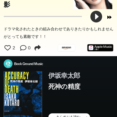
影
ドラマ化されたときの組み合わせでありきたりかもしれません
がとっても素敵です！！
2
0
Book Ground Music
伊坂幸太郎
死神の精度
あらすじを読む