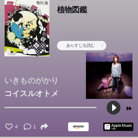
植物図鑑
あらすじを読む
いきものがかり
コイスルオトメ
4
1