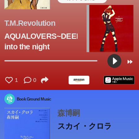
T.M.Revolution
AQUALOVERS~DEEP
into the night
1
0
Book Ground Music
森博嗣
スカイ・クロラ