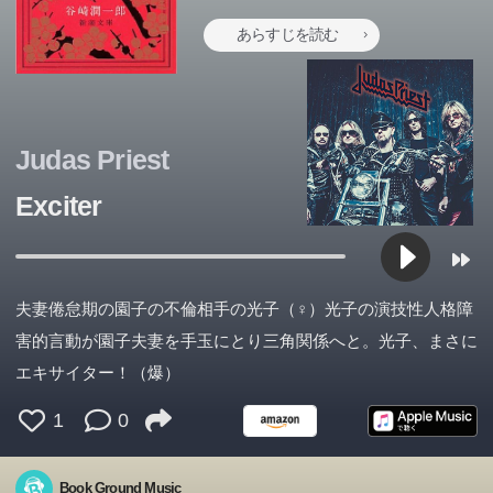
あらすじを読む
Judas Priest
Exciter
夫妻倦怠期の園子の不倫相手の光子（♀）光子の演技性人格障
害的言動が園子夫妻を手玉にとり三角関係へと。光子、まさに
エキサイター！（爆）
1
0
Book Ground Music