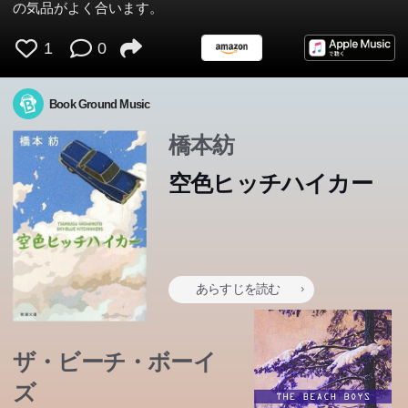
の気品がよく合います。
1
0
Book Ground Music
橋本紡
空色ヒッチハイカー
あらすじを読む
ザ・ビーチ・ボーイ
ズ