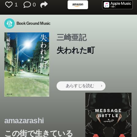
1
0
Book Ground Music
三崎亜記
失われた町
あらすじを読む
amazarashi
この街で生きている