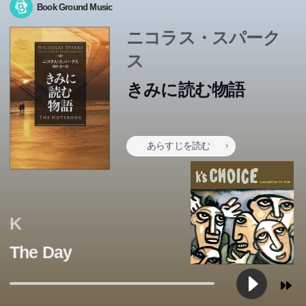
Book Ground Music
ニコラス・スパーク
ス
きみに読む物語
あらすじを読む
K
The Day