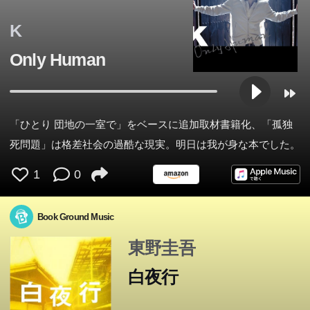
K
Only Human
「ひとり 団地の一室で」をベースに追加取材書籍化、「孤独
死問題」は格差社会の過酷な現実。明日は我が身な本でした。
1
0
Book Ground Music
東野圭吾
白夜行